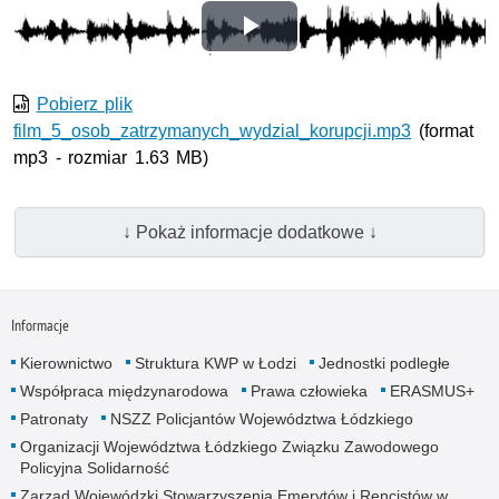
Odtwórz
wideo
Pobierz plik
film_5_osob_zatrzymanych_wydzial_korupcji.mp3
(format
mp3 - rozmiar 1.63 MB)
↓ Pokaż informacje dodatkowe ↓
Informacje
Kierownictwo
Struktura KWP w Łodzi
Jednostki podległe
Współpraca międzynarodowa
Prawa człowieka
ERASMUS+
Patronaty
NSZZ Policjantów Województwa Łódzkiego
Organizacji Województwa Łódzkiego Związku Zawodowego
Policyjna Solidarność
Zarząd Wojewódzki Stowarzyszenia Emerytów i Rencistów w