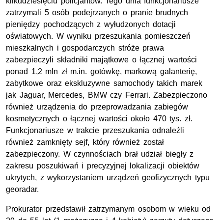
kilkudziesięciu policjantów. Tego dnia funkcjonariusze
zatrzymali 5 osób podejrzanych o pranie brudnych
pieniędzy pochodzących z wyłudzonych dotacji
oświatowych. W wyniku przeszukania pomieszczeń
mieszkalnych i gospodarczych stróże prawa
zabezpieczyli składniki majątkowe o łącznej wartości
ponad 1,2
mln
zł
m.in.
gotówkę, markową galanterię,
zabytkowe oraz ekskluzywne samochody takich marek
jak Jaguar, Mercedes, BMW czy Ferrari. Zabezpieczono
również urządzenia do przeprowadzania zabiegów
kosmetycznych o łącznej wartości około 470 tys.
zł.
Funkcjonariusze w trakcie przeszukania odnaleźli
również zamknięty sejf, który również został
zabezpieczony. W czynnościach brał udział biegły z
zakresu poszukiwań i precyzyjnej lokalizacji obiektów
ukrytych, z wykorzystaniem urządzeń geofizycznych typu
georadar.
Prokurator przedstawił zatrzymanym osobom w wieku od