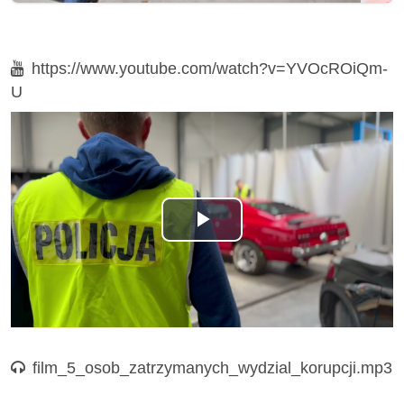
Film
https://www.youtube.com/watch?v=YVOcROiQm-
U
Odtwórz
wideo
Nagranie audio
film_5_osob_zatrzymanych_wydzial_korupcji.mp3