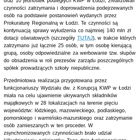
oraz 10 jednostek podległych
KWP
w Łodzi, zrealizowali
czynności zatrzymania i doprowadzenia podejrzewanych
osób na podstawie postanowień wydanych przez
Prokuraturę Regionalną w Łodzi. Te czynności są
kontynuacją sprawy wyłudzenia co najmniej 140
mln zł
dotacji oświatowych (szczegóły
TUTAJ
), w trakcie których
zatrzymano już łącznie 25 osób, w tym osobę kierującą
grupą, osoby odpowiedzialne za werbowanie
tzw
. słupów
do obsadzenia w roli prezesów zarządu poszczególnych
spółek prowadzących szkoły niepubliczne.
Przedmiotowa realizacja przygotowana przez
funkcjonariuszy Wydziału
dw.
z Korupcją
KWP
w Łodzi
miała na celu ujawnienie ukrywanych składników
majątkowych w 28 lokalizacjach na terenie pięciu
województw: łódzkiego, mazowieckiego, podlaskiego,
pomorskiego i warmińsko-mazurskiego oraz zatrzymanie
osób zamieszanych w ten proceder. W
zsynchronizowanych czynnościach brało udział