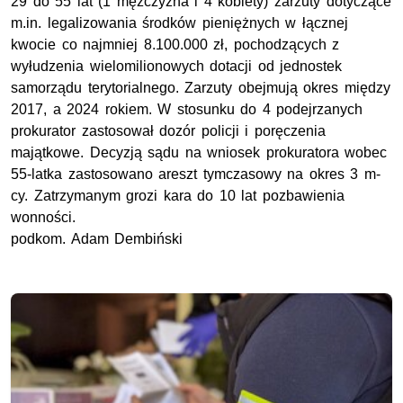
29 do 55 lat (1 mężczyzna i 4 kobiety) zarzuty dotyczące
m.in. legalizowania środków pieniężnych w łącznej
kwocie co najmniej 8.100.000
zł
, pochodzących z
wyłudzenia wielomilionowych dotacji od jednostek
samorządu terytorialnego. Zarzuty obejmują okres między
2017, a 2024 rokiem. W stosunku do 4 podejrzanych
prokurator zastosował dozór policji i poręczenia
majątkowe. Decyzją sądu na wniosek prokuratora wobec
55-latka zastosowano areszt tymczasowy na okres 3 m-
cy. Zatrzymanym grozi kara do 10 lat pozbawienia
wonności.
podkom
. Adam Dembiński