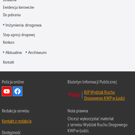
Ewidencja kierowców
Do pobrania
Inżynieria drogowa
Stop agresji drogowej
Konkurs
Aktualne
Archiwum
Kontakt
Policja online
Biuletyn Informacji Publicznej
BIP Wydział Ruchu
Drogowego KWP w Łodzi
Redakcja serwisu
Nota prawna
Chcesz wykorzystać materiał
Kontakt z redakcją
z serwisu Wydział Ruchu Drogowego
KWP w Łodzi.
Dostępność