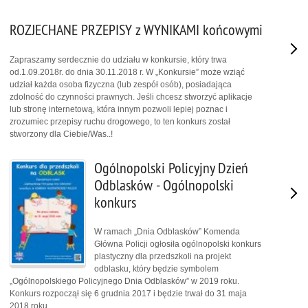
ROZJECHANE PRZEPISY z WYNIKAMI końcowymi
Zapraszamy serdecznie do udziału w konkursie, który trwa
od.1.09.2018r. do dnia 30.11.2018 r. W „Konkursie” może wziąć
udział każda osoba fizyczna (lub zespół osób), posiadająca
zdolność do czynności prawnych. Jeśli chcesz stworzyć aplikacje
lub stronę internetową, która innym pozwoli lepiej poznac i
zrozumiec przepisy ruchu drogowego, to ten konkurs został
stworzony dla Ciebie/Was..!
Ogólnopolski Policyjny Dzień
Odblasków - Ogólnopolski
konkurs
W ramach „Dnia Odblasków” Komenda
Główna Policji ogłosiła ogólnopolski konkurs
plastyczny dla przedszkoli na projekt
odblasku, który będzie symbolem
„Ogólnopolskiego Policyjnego Dnia Odblasków” w 2019 roku.
Konkurs rozpoczął się 6 grudnia 2017 i będzie trwał do 31 maja
2018 roku.