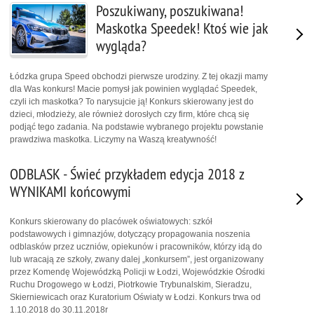
Poszukiwany, poszukiwana!
Maskotka Speedek! Ktoś wie jak
wygląda?
Łódzka grupa Speed obchodzi pierwsze urodziny. Z tej okazji mamy
dla Was konkurs! Macie pomysł jak powinien wyglądać Speedek,
czyli ich maskotka? To narysujcie ją! Konkurs skierowany jest do
dzieci, młodzieży, ale również dorosłych czy firm, które chcą się
podjąć tego zadania. Na podstawie wybranego projektu powstanie
prawdziwa maskotka. Liczymy na Waszą kreatywność!
ODBLASK - Świeć przykładem edycja 2018 z
WYNIKAMI końcowymi
Konkurs skierowany do placówek oświatowych: szkół
podstawowych i gimnazjów, dotyczący propagowania noszenia
odblasków przez uczniów, opiekunów i pracowników, którzy idą do
lub wracają ze szkoły, zwany dalej „konkursem”, jest organizowany
przez Komendę Wojewódzką Policji w Łodzi, Wojewódzkie Ośrodki
Ruchu Drogowego w Łodzi, Piotrkowie Trybunalskim, Sieradzu,
Skierniewicach oraz Kuratorium Oświaty w Łodzi. Konkurs trwa od
1.10.2018 do 30.11.2018r