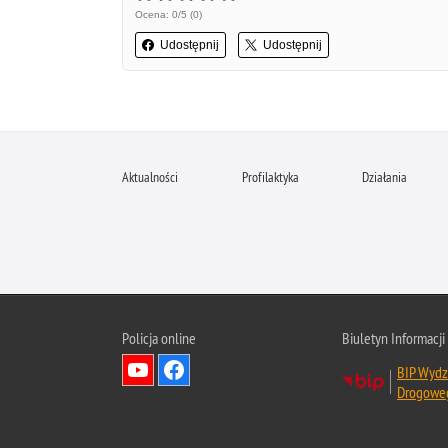
Ocena: 0/5 (0)
Udostępnij
Udostępnij
Aktualności
Profilaktyka
Działania
Policja online
Biuletyn Informacji
BIP Wydz
Drogowe