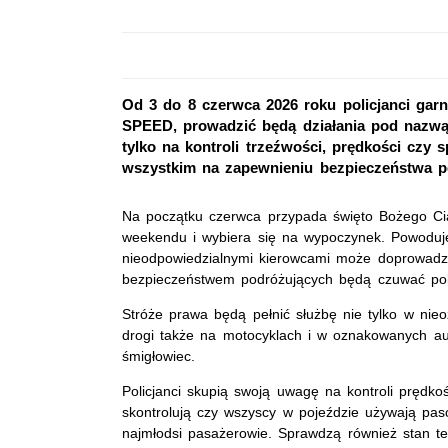
Od 3 do 8 czerwca 2026 roku policjanci garn
SPEED, prowadzić będą działania pod nazwą
tylko na kontroli trzeźwości, prędkości czy
wszystkim na zapewnieniu bezpieczeństwa p
Na początku czerwca przypada święto Bożego Cia
weekendu i wybiera się na wypoczynek. Powoduje
nieodpowiedzialnymi kierowcami może doprowadzi
bezpieczeństwem podróżujących będą czuwać pol
Stróże prawa będą pełnić służbę nie tylko w nie
drogi także na motocyklach i w oznakowanych aut
śmigłowiec.
Policjanci skupią swoją uwagę na kontroli prędko
skontrolują czy wszyscy w pojeździe używają pa
najmłodsi pasażerowie. Sprawdzą również stan t