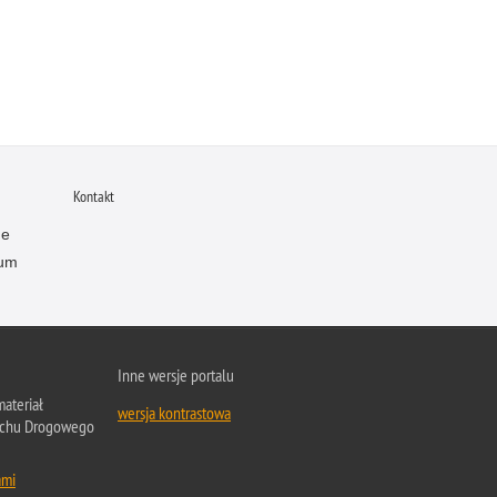
Kontakt
ne
wum
Inne wersje portalu
ateriał
wersja kontrastowa
Ruchu Drogowego
ami