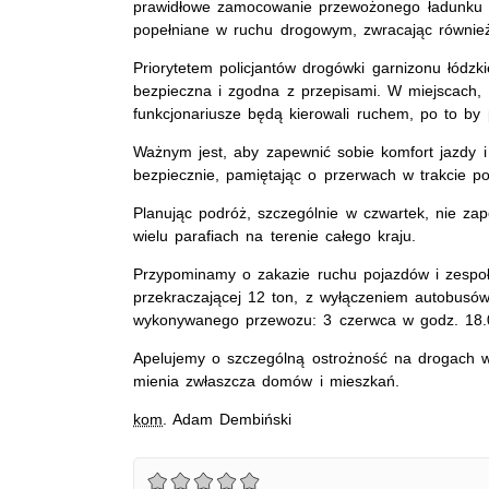
prawidłowe zamocowanie przewożonego ładunku 
popełniane w ruchu drogowym, zwracając również
Priorytetem policjantów drogówki garnizonu łódzk
bezpieczna i zgodna z przepisami. W miejscach,
funkcjonariusze będą kierowali ruchem, po to by 
Ważnym jest, aby zapewnić sobie komfort jazdy 
bezpiecznie, pamiętając o przerwach w trakcie po
Planując podróż, szczególnie w czwartek, nie za
wielu parafiach na terenie całego kraju.
Przypominamy o zakazie ruchu pojazdów i zespoł
przekraczającej 12 ton, z wyłączeniem autobusów
wykonywanego przewozu: 3 czerwca w godz. 18.0
Apelujemy o szczególną ostrożność na drogach w
mienia zwłaszcza domów i mieszkań.
kom
. Adam Dembiński