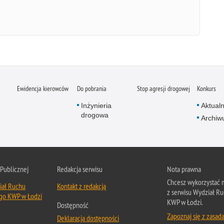
Ewidencja kierowców
Do pobrania
Stop agresji drogowej
Konkurs
Inżynieria
Aktual
drogowa
Archi
 Publicznej
Redakcja serwisu
Nota prawna
Chcesz wykorzystać m
iał Ruchu
Kontakt z redakcją
z serwisu Wydział 
go KWP w Łodzi
KWP w Łodzi.
Dostępność
Zapoznaj się z zasad
Deklaracja dostępności