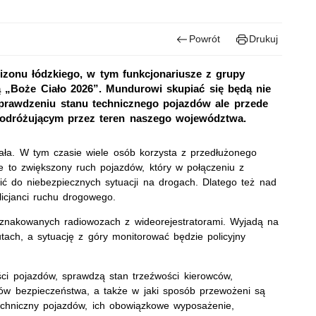
Powrót
Drukuj
izonu łódzkiego, w tym funkcjonariusze z grupy
 „Boże Ciało 2026”. Mundurowi skupiać się będą nie
 sprawdzeniu stanu technicznego pojazdów ale przede
odróżującym przez teren naszego województwa.
ła. W tym czasie wiele osób korzysta z przedłużonego
 to zwiększony ruch pojazdów, który w połączeniu z
ć do niebezpiecznych sytuacji na drogach. Dlatego też nad
icjanci ruchu drogowego.
oznakowanych radiowozach z wideorejestratorami. Wyjadą na
ach, a sytuację z góry monitorować będzie policyjny
ści pojazdów, sprawdzą stan trzeźwości kierowców,
sów bezpieczeństwa, a także w jaki sposób przewożeni są
echniczny pojazdów, ich obowiązkowe wyposażenie,