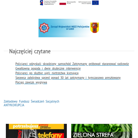
Najczęściej czytane
Policjanci odzyskali skradziony samochód. Zatrzymany próbował staranować radiowóz
Gwałtowna pogoda i dwie skuteczne interwencje
Policjanci po służbie ujęli nietrzeźwą kierującą
Sprawca zabójstwa sprzed ponad 30 lat zatrzymany i tymczasowo aresztowany
Pociąg zawsze wygrywa
Zakładowy Fundusz Świadczeń Socjalnych
ANTYKORUPCJA