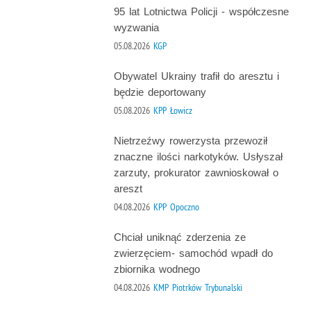
95 lat Lotnictwa Policji - współczesne
wyzwania
05.08.2026
KGP
Obywatel Ukrainy trafił do aresztu i
będzie deportowany
05.08.2026
KPP Łowicz
Nietrzeźwy rowerzysta przewoził
znaczne ilości narkotyków. Usłyszał
zarzuty, prokurator zawnioskował o
areszt
04.08.2026
KPP Opoczno
Chciał uniknąć zderzenia ze
zwierzęciem- samochód wpadł do
zbiornika wodnego
04.08.2026
KMP Piotrków Trybunalski