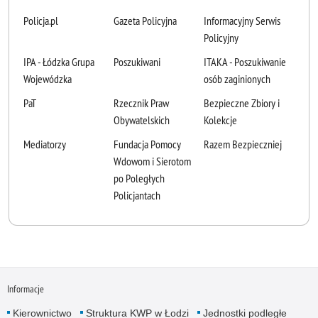
Policja.pl
Gazeta Policyjna
Informacyjny Serwis
Policyjny
IPA - Łódzka Grupa
Poszukiwani
ITAKA - Poszukiwanie
Wojewódzka
osób zaginionych
PaT
Rzecznik Praw
Bezpieczne Zbiory i
Obywatelskich
Kolekcje
Mediatorzy
Fundacja Pomocy
Razem Bezpieczniej
Wdowom i Sierotom
po Poległych
Policjantach
Informacje
Kierownictwo
Struktura KWP w Łodzi
Jednostki podległe