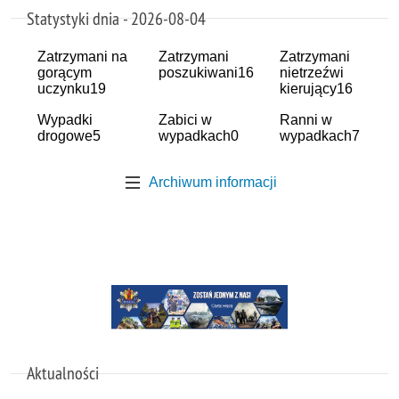
Statystyki dnia - 2026-08-04
Zatrzymani na
Zatrzymani
Zatrzymani
gorącym
poszukiwani
16
nietrzeźwi
uczynku
19
kierujący
16
Wypadki
Zabici w
Ranni w
drogowe
5
wypadkach
0
wypadkach
7
Archiwum informacji
Aktualności