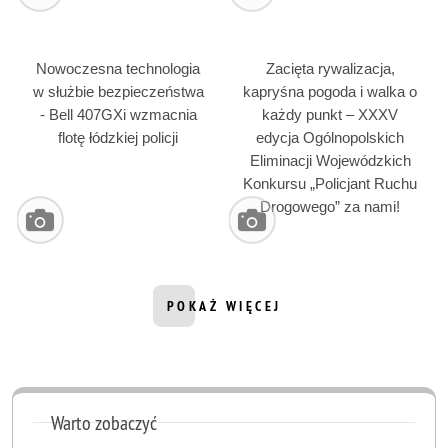
Nowoczesna technologia
Zacięta rywalizacja,
w służbie bezpieczeństwa
kapryśna pogoda i walka o
- Bell 407GXi wzmacnia
każdy punkt – XXXV
flotę łódzkiej policji
edycja Ogólnopolskich
Eliminacji Wojewódzkich
Konkursu „Policjant Ruchu
Drogowego” za nami!
POKAŻ WIĘCEJ
INFORMACJI Z DZIAŁU GALERIE ZD
Warto zobaczyć