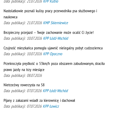
Data publikacji: 21.07.2026
KPP Kutno
Nastolatkowie poznali kulisy pracy przewodnika psa służbowego i
naukowca
Data publikacji: 21.07.2026
KMP Skierniewice
Bezpieczny przejazd – Twoje zachowanie może ocalić Ci życie!
Data publikacji: 10.07.2026
KPP Łódź-Wschód
Czujność mieszkańca pomogła ujawnić nielegalny pobyt cudzoziemca
Data publikacji: 10.07.2026
KPP Opoczno
Przekroczyła prędkość o 53km/h poza obszarem zabudowanym, straciła
prawo jazdy na trzy miesiące
Data publikacji: 08.07.2026
Nietrzeźwy rowerzysta na S8
Data publikacji: 07.07.2026
KPP Łódź-Wschód
Pijany z zakazami wsiadł za kierownicę i dachował
Data publikacji: 07.07.2026
KPP Łowicz