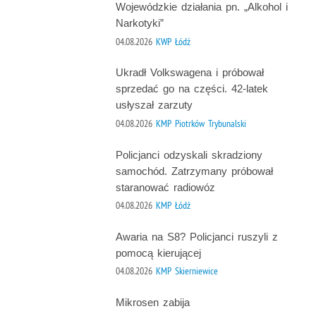
Wojewódzkie działania pn. „Alkohol i
Narkotyki”
04.08.2026
KWP Łódź
Ukradł Volkswagena i próbował
sprzedać go na części. 42-latek
usłyszał zarzuty
04.08.2026
KMP Piotrków Trybunalski
Policjanci odzyskali skradziony
samochód. Zatrzymany próbował
staranować radiowóz
04.08.2026
KMP Łódź
Awaria na S8? Policjanci ruszyli z
pomocą kierującej
04.08.2026
KMP Skierniewice
Mikrosen zabija