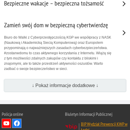
Bezpieczne wakacje – bezpieczna tożsamość
Zamień swój dom w bezpieczną cybertwierdzę
Biuro do Walki z Cyberprzestępczością KGP we współpracy z NASK
(Naukową i Akademicką Siecią Komputerową) oraz Europolem
przypominają o najważniejszych zasadach cyberbezpieczeństwa.
#zostanwdomu to czas aktywnego korzystania z Internetu. Wiążą się
z tym możliwości zdalnych zakupów czy kontaktu z bliskimi i
znajomymi, ale to także przestrzeń aktywności oszustów. Warto
zadbać o swoje bezpieczeństwo w sieci.
↓ Pokaż informacje dodatkowe ↓
Policja online
Biuletyn Informacji Publicznej
BIP Wydział Prewencji KWP w
Łodzi