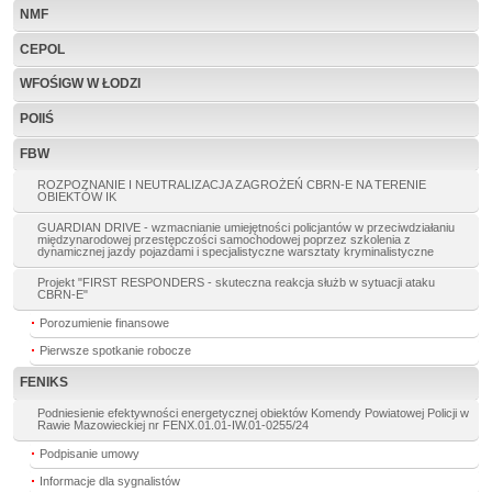
NMF
CEPOL
WFOŚIGW W ŁODZI
POIIŚ
FBW
ROZPOZNANIE I NEUTRALIZACJA ZAGROŻEŃ CBRN-E NA TERENIE
OBIEKTÓW IK
GUARDIAN DRIVE - wzmacnianie umiejętności policjantów w przeciwdziałaniu
międzynarodowej przestępczości samochodowej poprzez szkolenia z
dynamicznej jazdy pojazdami i specjalistyczne warsztaty kryminalistyczne
Projekt "FIRST RESPONDERS - skuteczna reakcja służb w sytuacji ataku
CBRN-E"
Porozumienie finansowe
Pierwsze spotkanie robocze
FENIKS
Podniesienie efektywności energetycznej obiektów Komendy Powiatowej Policji w
Rawie Mazowieckiej nr FENX.01.01-IW.01-0255/24
Podpisanie umowy
Informacje dla sygnalistów