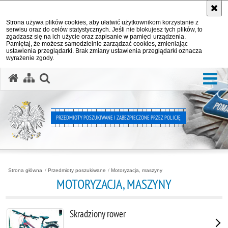
Strona używa plików cookies, aby ułatwić użytkownikom korzystanie z
serwisu oraz do celów statystycznych. Jeśli nie blokujesz tych plików, to
zgadzasz się na ich użycie oraz zapisanie w pamięci urządzenia.
Pamiętaj, że możesz samodzielnie zarządzać cookies, zmieniając
ustawienia przeglądarki. Brak zmiany ustawienia przeglądarki oznacza
wyrażenie zgody.
Me
otwórz wyszukiwarkę
PRZEDMIOTY POSZUKIWANE I ZABEZPIECZONE PRZEZ POLICJĘ
Strona główna
Przedmioty poszukiwane
Motoryzacja, maszyny
MOTORYZACJA, MASZYNY
Skradziony rower