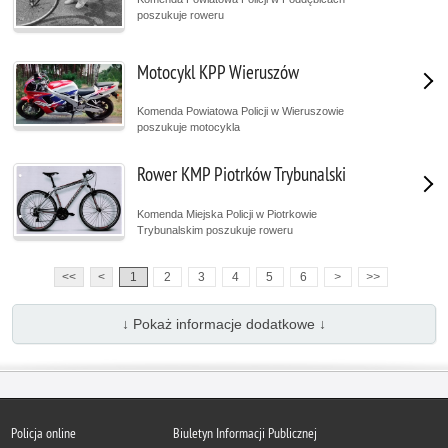
poszukuje roweru
Motocykl KPP Wieruszów
Komenda Powiatowa Policji w Wieruszowie
poszukuje motocykla
Rower KMP Piotrków Trybunalski
Komenda Miejska Policji w Piotrkowie
Trybunalskim poszukuje roweru
1
2
3
4
5
6
>
>>
<<
<
↓ Pokaż informacje dodatkowe ↓
Policja online
Biuletyn Informacji Publicznej