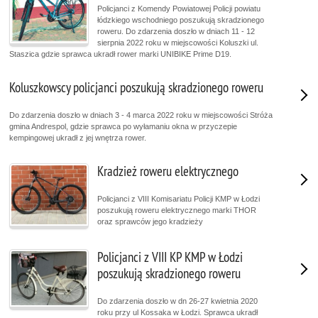
Policjanci z Komendy Powiatowej Policji powiatu
łódzkiego wschodniego poszukują skradzionego
roweru. Do zdarzenia doszło w dniach 11 - 12
sierpnia 2022 roku w miejscowości Koluszki ul.
Staszica gdzie sprawca ukradł rower marki UNIBIKE Prime D19.
Koluszkowscy policjanci poszukują skradzionego roweru
Do zdarzenia doszło w dniach 3 - 4 marca 2022 roku w miejscowości Stróża
gmina Andrespol, gdzie sprawca po wyłamaniu okna w przyczepie
kempingowej ukradł z jej wnętrza rower.
Kradzież roweru elektrycznego
Policjanci z VIII Komisariatu Policji KMP w Łodzi
poszukują roweru elektrycznego marki THOR
oraz sprawców jego kradzieży
Policjanci z VIII KP KMP w Łodzi
poszukują skradzionego roweru
Do zdarzenia doszło w dn 26-27 kwietnia 2020
roku przy ul Kossaka w Łodzi. Sprawca ukradł