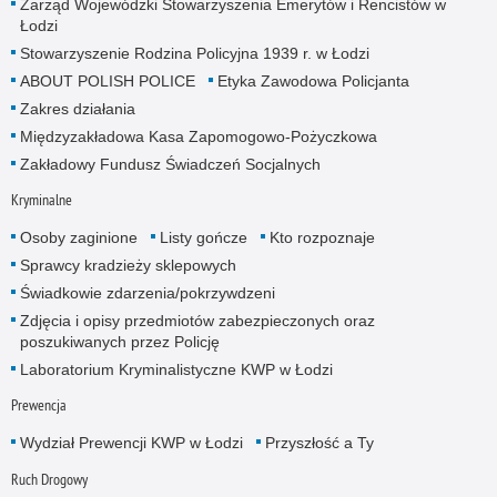
Zarząd Wojewódzki Stowarzyszenia Emerytów i Rencistów w
Łodzi
Stowarzyszenie Rodzina Policyjna 1939 r. w Łodzi
ABOUT POLISH POLICE
Etyka Zawodowa Policjanta
Zakres działania
Międzyzakładowa Kasa Zapomogowo-Pożyczkowa
Zakładowy Fundusz Świadczeń Socjalnych
Kryminalne
Osoby zaginione
Listy gończe
Kto rozpoznaje
Sprawcy kradzieży sklepowych
Świadkowie zdarzenia/pokrzywdzeni
Zdjęcia i opisy przedmiotów zabezpieczonych oraz
poszukiwanych przez Policję
Laboratorium Kryminalistyczne KWP w Łodzi
Prewencja
Wydział Prewencji KWP w Łodzi
Przyszłość a Ty
Ruch Drogowy