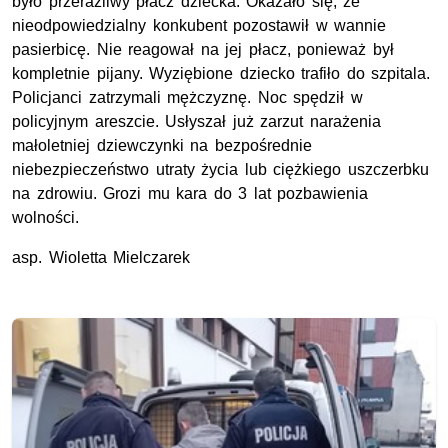
było przeraźliwy płacz dziecka. Okazało się, że
nieodpowiedzialny konkubent pozostawił w wannie
pasierbicę. Nie reagował na jej płacz, ponieważ był
kompletnie pijany. Wyziębione dziecko trafiło do szpitala.
Policjanci zatrzymali mężczyznę. Noc spędził w
policyjnym areszcie. Usłyszał już zarzut narażenia
małoletniej dziewczynki na bezpośrednie
niebezpieczeństwo utraty życia lub ciężkiego uszczerbku
na zdrowiu. Grozi mu kara do 3 lat pozbawienia
wolności.
asp.
Wioletta Mielczarek