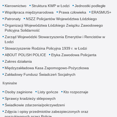
Kierownictwo
Struktura KWP w Łodzi
Jednostki podległe
Współpraca międzynarodowa
Prawa człowieka
ERASMUS+
Patronaty
NSZZ Policjantów Województwa Łódzkiego
Organizacji Województwa Łódzkiego Związku Zawodowego
Policyjna Solidarność
Zarząd Wojewódzki Stowarzyszenia Emerytów i Rencistów w
Łodzi
Stowarzyszenie Rodzina Policyjna 1939 r. w Łodzi
ABOUT POLISH POLICE
Etyka Zawodowa Policjanta
Zakres działania
Międzyzakładowa Kasa Zapomogowo-Pożyczkowa
Zakładowy Fundusz Świadczeń Socjalnych
Kryminalne
Osoby zaginione
Listy gończe
Kto rozpoznaje
Sprawcy kradzieży sklepowych
Świadkowie zdarzenia/pokrzywdzeni
Zdjęcia i opisy przedmiotów zabezpieczonych oraz
poszukiwanych przez Policję