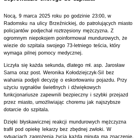
Nocą, 9 marca 2025 roku po godzinie 23:00, w
Radomsku na ulicy Brzeźnickiej, do patrolujących miasto
policjantów podjechał roztrzęsiony mężczyzna. Z
ogromnym niepokojem poinformował mundurowych, że
wiezie do szpitala swojego 73-letniego teścia, który
wymaga pilnej pomocy medycznej.
Liczyła się każda sekunda, dlatego
mł. asp
. Jarosław
Sarna oraz
post
. Weronika Kołodziejczyk-Sil bez
wahania podjęli decyzję o eskortowaniu pojazdu. Przy
użyciu sygnałów świetlnych i dźwiękowych
funkcjonariusze zapewnili bezpieczny i szybki przejazd
przez miasto, umożliwiając choremu jak najszybsze
dotarcie do szpitala.
Dzięki błyskawicznej reakcji mundurowych mężczyzna
trafił pod opiekę lekarzy bez zbędnej zwłoki. W
sytuacjach zagrożenia życia każda minuta ma znaczenie,