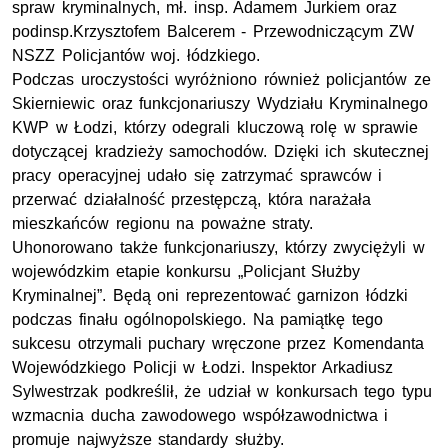
spraw kryminalnych,
mł. insp.
Adamem Jurkiem oraz
podinsp.
Krzysztofem Balcerem - Przewodniczącym
ZW
NSZZ
Policjantów
woj.
łódzkiego.
Podczas uroczystości wyróżniono również policjantów ze
Skierniewic oraz funkcjonariuszy Wydziału Kryminalnego
KWP
w Łodzi, którzy odegrali kluczową rolę w sprawie
dotyczącej kradzieży samochodów. Dzięki ich skutecznej
pracy operacyjnej udało się zatrzymać sprawców i
przerwać działalność przestępczą, która narażała
mieszkańców regionu na poważne straty.
Uhonorowano także funkcjonariuszy, którzy zwyciężyli w
wojewódzkim etapie konkursu „Policjant Służby
Kryminalnej”. Będą oni reprezentować garnizon łódzki
podczas finału ogólnopolskiego. Na pamiątkę tego
sukcesu otrzymali puchary wręczone przez Komendanta
Wojewódzkiego Policji w Łodzi. Inspektor Arkadiusz
Sylwestrzak podkreślił, że udział w konkursach tego typu
wzmacnia ducha zawodowego współzawodnictwa i
promuje najwyższe standardy służby.