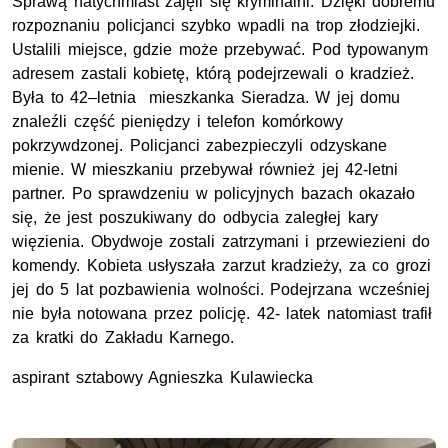
Sprawą natychmiast zajęli się kryminalni. Dzięki dobremu
rozpoznaniu policjanci szybko wpadli na trop złodziejki.
Ustalili miejsce, gdzie może przebywać. Pod typowanym
adresem zastali kobietę, którą podejrzewali o kradzież.
Była to 42–letnia mieszkanka Sieradza. W jej domu
znaleźli część pieniędzy i telefon komórkowy
pokrzywdzonej. Policjanci zabezpieczyli odzyskane
mienie. W mieszkaniu przebywał również jej 42-letni
partner. Po sprawdzeniu w policyjnych bazach okazało
się, że jest poszukiwany do odbycia zaległej kary
więzienia. Obydwoje zostali zatrzymani i przewiezieni do
komendy. Kobieta usłyszała zarzut kradzieży, za co grozi
jej do 5 lat pozbawienia wolności. Podejrzana wcześniej
nie była notowana przez policję. 42- latek natomiast trafił
za kratki do Zakładu Karnego.
aspirant sztabowy Agnieszka Kulawiecka