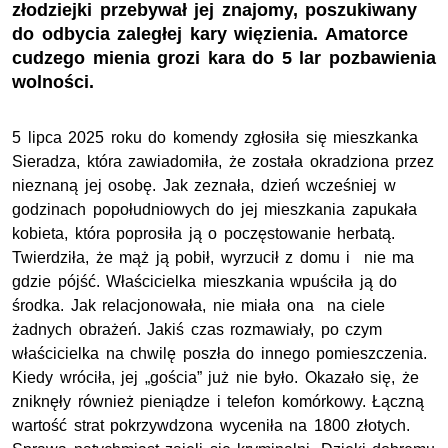
złodziejki przebywał jej znajomy, poszukiwany
do odbycia zaległej kary więzienia. Amatorce
cudzego mienia grozi kara do 5 lar pozbawienia
wolności.
5 lipca 2025 roku do komendy zgłosiła się mieszkanka
Sieradza, która zawiadomiła, że została okradziona przez
nieznaną jej osobę. Jak zeznała, dzień wcześniej w
godzinach popołudniowych do jej mieszkania zapukała
kobieta, która poprosiła ją o poczęstowanie herbatą.
Twierdziła, że mąż ją pobił, wyrzucił z domu i nie ma
gdzie pójść. Właścicielka mieszkania wpuściła ją do
środka. Jak relacjonowała, nie miała ona na ciele
żadnych obrażeń. Jakiś czas rozmawiały, po czym
właścicielka na chwilę poszła do innego pomieszczenia.
Kiedy wróciła, jej „gościa” już nie było. Okazało się, że
zniknęły również pieniądze i telefon komórkowy. Łączną
wartość strat pokrzywdzona wyceniła na 1800 złotych.