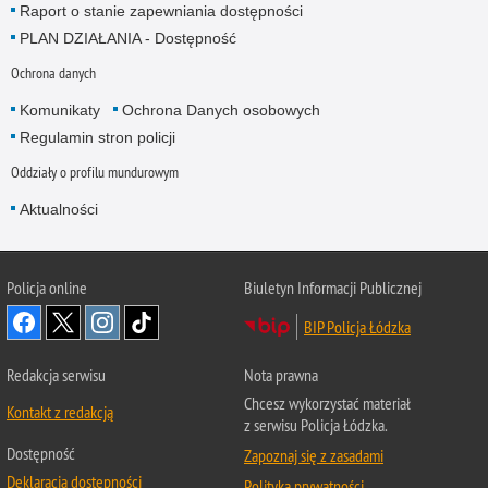
Raport o stanie zapewniania dostępności
PLAN DZIAŁANIA - Dostępność
Ochrona danych
Komunikaty
Ochrona Danych osobowych
Regulamin stron policji
Oddziały o profilu mundurowym
Aktualności
Policja online
Biuletyn Informacji Publicznej
BIP Policja Łódzka
Redakcja serwisu
Nota prawna
Chcesz wykorzystać materiał
Kontakt z redakcją
z serwisu Policja Łódzka.
Dostępność
Zapoznaj się z zasadami
Deklaracja dostępności
Polityka prywatności