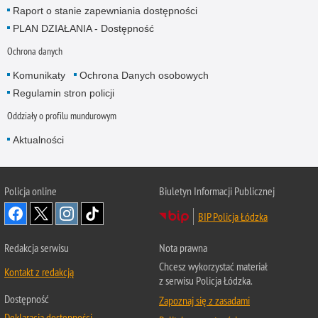
Raport o stanie zapewniania dostępności
PLAN DZIAŁANIA - Dostępność
Ochrona danych
Komunikaty
Ochrona Danych osobowych
Regulamin stron policji
Oddziały o profilu mundurowym
Aktualności
Policja online
Biuletyn Informacji Publicznej
BIP Policja Łódzka
Redakcja serwisu
Nota prawna
Chcesz wykorzystać materiał
Kontakt z redakcją
z serwisu Policja Łódzka.
Dostępność
Zapoznaj się z zasadami
Deklaracja dostępności