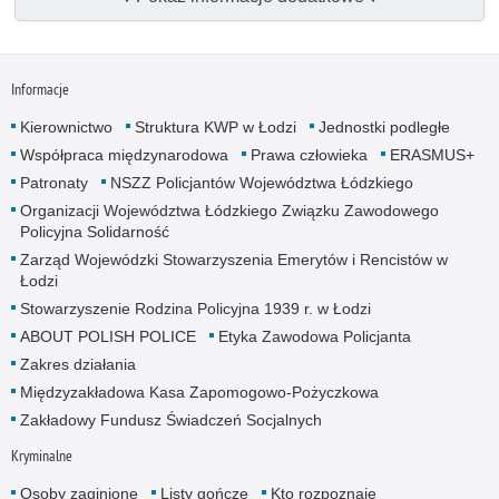
Informacje
Kierownictwo
Struktura KWP w Łodzi
Jednostki podległe
Współpraca międzynarodowa
Prawa człowieka
ERASMUS+
Patronaty
NSZZ Policjantów Województwa Łódzkiego
Organizacji Województwa Łódzkiego Związku Zawodowego
Policyjna Solidarność
Zarząd Wojewódzki Stowarzyszenia Emerytów i Rencistów w
Łodzi
Stowarzyszenie Rodzina Policyjna 1939 r. w Łodzi
ABOUT POLISH POLICE
Etyka Zawodowa Policjanta
Zakres działania
Międzyzakładowa Kasa Zapomogowo-Pożyczkowa
Zakładowy Fundusz Świadczeń Socjalnych
Kryminalne
Osoby zaginione
Listy gończe
Kto rozpoznaje