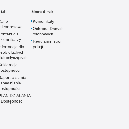
ntakt
Ochrona danych
Dane
Komunikaty
teleadresowe
Ochrona Danych
Kontakt dla
osobowych
dziennikarzy
Regulamin stron
Informacje dla
policji
osób głuchych i
słabosłyszących
Deklaracja
dostępności
Raport o stanie
zapewniania
dostępności
PLAN DZIAŁANIA
- Dostępność