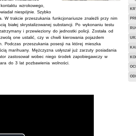
 kontaktu wzrokowego,
KR
wiadał niespójnie. Szybko
 W trakcie przeszukania funkcjonariusze znaleźli przy nim
PR
ią białej skrystalizowanej substancji. Po wykonaniu testu
RU
zatrzymany i przewieziony do jednostki policji. Została od
wolą one ustalić, czy w chwili kierowania pojazdem
UR
. Podczas przeszukania posesji na której mieszka
KA
ścią marihuany. Mężczyzna usłyszał już zarzuty posiadania
tor zastosował wobec niego środek zapobiegawczy w
KO
kara do 3 lat pozbawienia wolności.
OC
OD