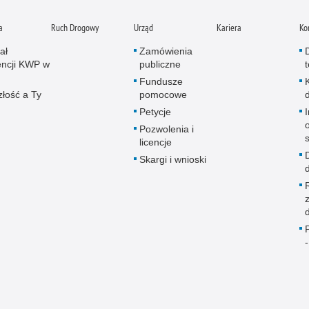
a
Ruch Drogowy
Urząd
Kariera
Ko
ał
Zamówienia
ncji KWP w
publiczne
Fundusze
złość a Ty
pomocowe
Petycje
Pozwolenia i
licencje
Skargi i wnioski