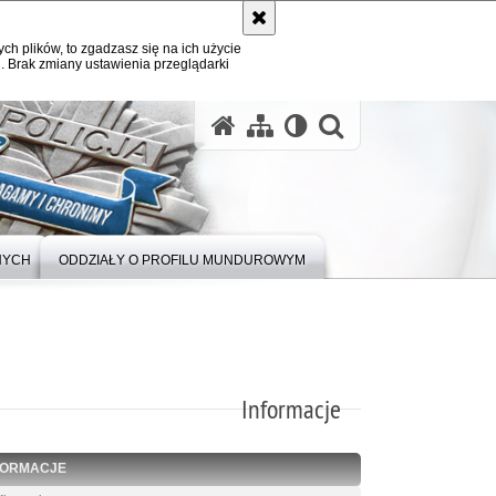
ych plików, to zgadzasz się na ich użycie
. Brak zmiany ustawienia przeglądarki
otwórz wysz
NYCH
ODDZIAŁY O PROFILU MUNDUROWYM
Informacje
FORMACJE