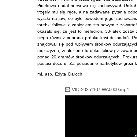
Piotrkowa nadal nerwowo się zachowywał. Unikał
trzęsły mu się ręce, a na zadawane pytania odpo
wyszło na jaw, co było powodem jego zachowania.
torebki foliowe z zapięciem strunowym z zawartośc
okazało się, że jest to mefedron. 30-latek został 
niego również pobrana próbka krwi do badań. Poz
znajdował się pod wpływem środków odurzających
mężczyzna, znaleziono torebkę foliową z zawarto
ponad 20 gramów środków odurzających. Prokura
postaci dozoru. Za posiadanie narkotyków grozi 
mł. asp.
Edyta Daroch
Film
VID-20251107-WA0000.mp4