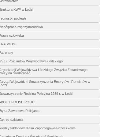
Kierownictwo
Struktura KWP w Łodzi
Jednostki podległe
Współpraca międzynarodowa
Prawa człowieka
ERASMUS+
Patronaty
NSZZ Policjantów Województwa Łódzkiego
Organizacji Województwa Łódzkiego Związku Zawodowego
Policyjna Solidarność
Zarząd Wojewódzki Stowarzyszenia Emerytów i Rencistów w
Łodzi
Stowarzyszenie Rodzina Policyjna 1939 r. w Łodzi
ABOUT POLISH POLICE
Etyka Zawodowa Policjanta
Zakres działania
Międzyzakładowa Kasa Zapomogowo-Pożyczkowa
Zakładowy Fundusz Świadczeń Socjalnych