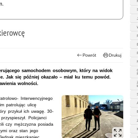
m.
kierowcę
Powrót
Drukuj
 kierującego samochodem osobowym, który na widok
e. Jak się później okazało – miał ku temu powód.
awienia wolności.
Patrolowo- Interwencyjnego
im patrolując ulicę
óry przykuł ich uwagę. 30-
rzyspieszył. Policjanci
zili czy mężczyzna posiada
ymi oraz stan jego
 Jednak mieszkaniec