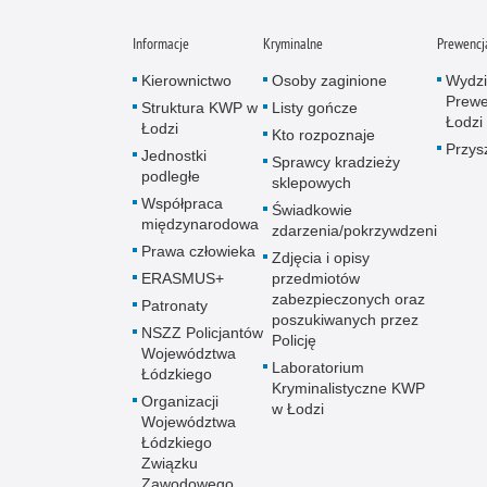
Informacje
Kryminalne
Prewencj
Kierownictwo
Osoby zaginione
Wydzi
Prewe
Struktura KWP w
Listy gończe
Łodzi
Łodzi
Kto rozpoznaje
Przys
Jednostki
Sprawcy kradzieży
podległe
sklepowych
Współpraca
Świadkowie
międzynarodowa
zdarzenia/pokrzywdzeni
Prawa człowieka
Zdjęcia i opisy
ERASMUS+
przedmiotów
zabezpieczonych oraz
Patronaty
poszukiwanych przez
NSZZ Policjantów
Policję
Województwa
Laboratorium
Łódzkiego
Kryminalistyczne KWP
Organizacji
w Łodzi
Województwa
Łódzkiego
Związku
Zawodowego