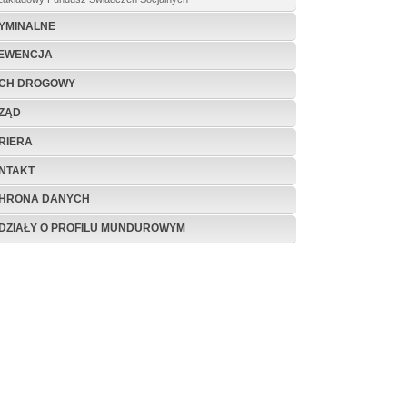
YMINALNE
EWENCJA
CH DROGOWY
ZĄD
RIERA
NTAKT
HRONA DANYCH
DZIAŁY O PROFILU MUNDUROWYM