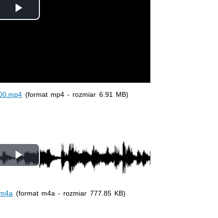
Odtwórz
wideo
000.mp4
(format mp4 - rozmiar 6.91 MB)
Odtwórz
wideo
.m4a
(format m4a - rozmiar 777.85 KB)