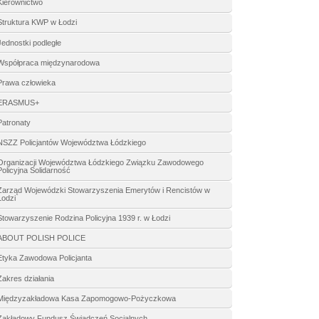
Kierownictwo
Struktura KWP w Łodzi
Jednostki podległe
Współpraca międzynarodowa
Prawa człowieka
ERASMUS+
Patronaty
NSZZ Policjantów Województwa Łódzkiego
Organizacji Województwa Łódzkiego Związku Zawodowego
Policyjna Solidarność
Zarząd Wojewódzki Stowarzyszenia Emerytów i Rencistów w
Łodzi
Stowarzyszenie Rodzina Policyjna 1939 r. w Łodzi
ABOUT POLISH POLICE
Etyka Zawodowa Policjanta
Zakres działania
Międzyzakładowa Kasa Zapomogowo-Pożyczkowa
Zakładowy Fundusz Świadczeń Socjalnych