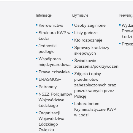
Informacje
Kryminalne
Prewencj
Kierownictwo
Osoby zaginione
Wydzi
Prewe
Struktura KWP w
Listy gończe
Łodzi
Łodzi
Kto rozpoznaje
Przys
Jednostki
Sprawcy kradzieży
podległe
sklepowych
Współpraca
Świadkowie
międzynarodowa
zdarzenia/pokrzywdzeni
Prawa człowieka
Zdjęcia i opisy
ERASMUS+
przedmiotów
zabezpieczonych oraz
Patronaty
poszukiwanych przez
NSZZ Policjantów
Policję
Województwa
Laboratorium
Łódzkiego
Kryminalistyczne KWP
Organizacji
w Łodzi
Województwa
Łódzkiego
Związku