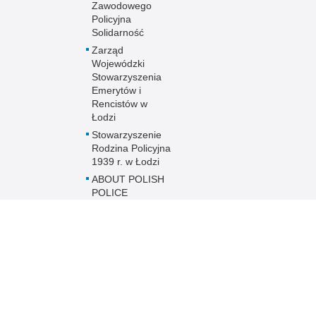
Zawodowego
Policyjna
Solidarność
Zarząd
Wojewódzki
Stowarzyszenia
Emerytów i
Rencistów w
Łodzi
Stowarzyszenie
Rodzina Policyjna
1939 r. w Łodzi
ABOUT POLISH
POLICE
Etyka Zawodowa
Policjanta
Zakres działania
Międzyzakładowa
Kasa
Zapomogowo-
Pożyczkowa