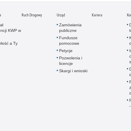
a
Ruch Drogowy
Urząd
Kariera
Ko
ał
Zamówienia
ncji KWP w
publiczne
Fundusze
złość a Ty
pomocowe
Petycje
Pozwolenia i
licencje
Skargi i wnioski