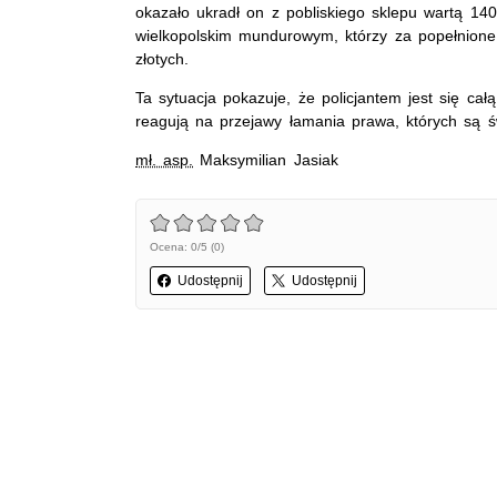
okazało ukradł on z pobliskiego sklepu wartą 140 
wielkopolskim mundurowym, którzy za popełnion
złotych.
Ta sytuacja pokazuje, że policjantem jest się całą
reagują na przejawy łamania prawa, których są ś
mł. asp.
Maksymilian Jasiak
Ocena: 0/5 (0)
Udostępnij
Udostępnij