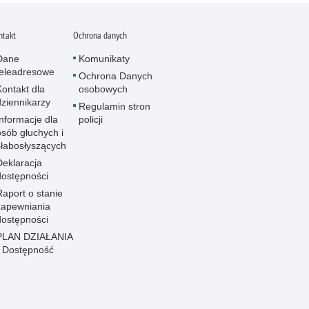
ntakt
Ochrona danych
Dane
Komunikaty
teleadresowe
Ochrona Danych
Kontakt dla
osobowych
dziennikarzy
Regulamin stron
Informacje dla
policji
osób głuchych i
słabosłyszących
Deklaracja
dostępności
Raport o stanie
zapewniania
dostępności
PLAN DZIAŁANIA
- Dostępność