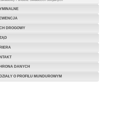
YMINALNE
EWENCJA
CH DROGOWY
ZĄD
RIERA
NTAKT
HRONA DANYCH
DZIAŁY O PROFILU MUNDUROWYM