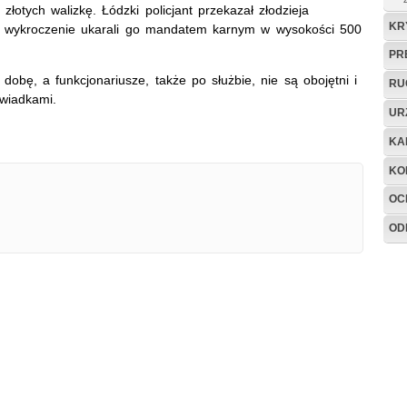
złotych walizkę. Łódzki policjant przekazał złodzieja
KR
e wykroczenie ukarali go mandatem karnym w wysokości 500
PR
 dobę, a funkcjonariusze, także po służbie, nie są obojętni i
RU
wiadkami.
UR
KA
KO
OC
OD