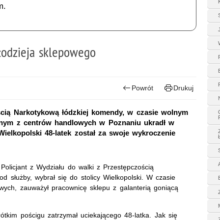
m.
łodzieja sklepowego
Powrót
Drukuj
ością Narkotykową łódzkiej komendy, w czasie wolnym
ednym z centrów handlowych w Poznaniu ukradł w
ielkopolski 48-latek został za swoje wykroczenie
Policjant z Wydziału do walki z Przestępczością
 służby, wybrał się do stolicy Wielkopolski. W czasie
ych, zauważył pracownicę sklepu z galanterią goniącą
ótkim pościgu zatrzymał uciekającego 48-latka. Jak się