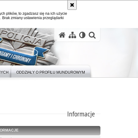
ych plików, to zgadzasz się na ich użycie
. Brak zmiany ustawienia przeglądarki
otwórz wysz
NYCH
ODDZIAŁY O PROFILU MUNDUROWYM
Informacje
FORMACJE