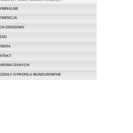
YMINALNE
EWENCJA
CH DROGOWY
ZĄD
RIERA
NTAKT
HRONA DANYCH
DZIAŁY O PROFILU MUNDUROWYM