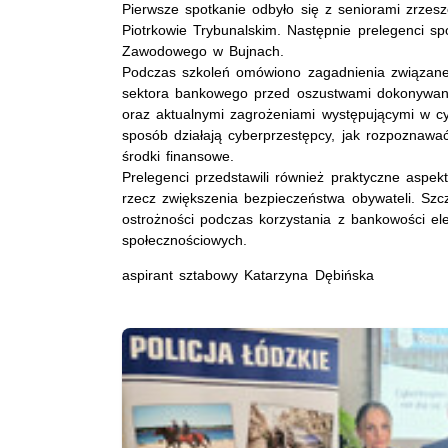
Pierwsze spotkanie odbyło się z seniorami zrze
Piotrkowie Trybunalskim. Następnie prelegenci sp
Zawodowego w Bujnach.
Podczas szkoleń omówiono zagadnienia związane 
sektora bankowego przed oszustwami dokonywanym
oraz aktualnymi zagrożeniami występującymi w cyb
sposób działają cyberprzestępcy, jak rozpoznawa
środki finansowe.
Prelegenci przedstawili również praktyczne aspek
rzecz zwiększenia bezpieczeństwa obywateli. S
ostrożności podczas korzystania z bankowości el
społecznościowych.
aspirant sztabowy Katarzyna Dębińska