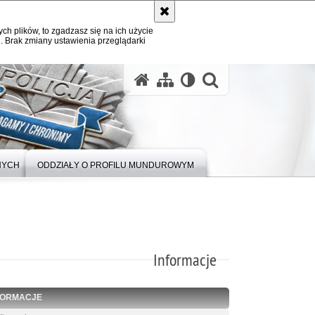
ych plików, to zgadzasz się na ich użycie
. Brak zmiany ustawienia przeglądarki
otwórz wysz
NYCH
ODDZIAŁY O PROFILU MUNDUROWYM
Informacje
FORMACJE