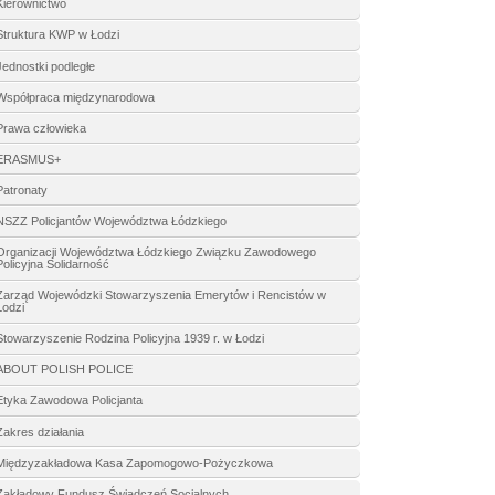
Kierownictwo
Struktura KWP w Łodzi
Jednostki podległe
Współpraca międzynarodowa
Prawa człowieka
ERASMUS+
Patronaty
NSZZ Policjantów Województwa Łódzkiego
Organizacji Województwa Łódzkiego Związku Zawodowego
Policyjna Solidarność
Zarząd Wojewódzki Stowarzyszenia Emerytów i Rencistów w
Łodzi
Stowarzyszenie Rodzina Policyjna 1939 r. w Łodzi
ABOUT POLISH POLICE
Etyka Zawodowa Policjanta
Zakres działania
Międzyzakładowa Kasa Zapomogowo-Pożyczkowa
Zakładowy Fundusz Świadczeń Socjalnych