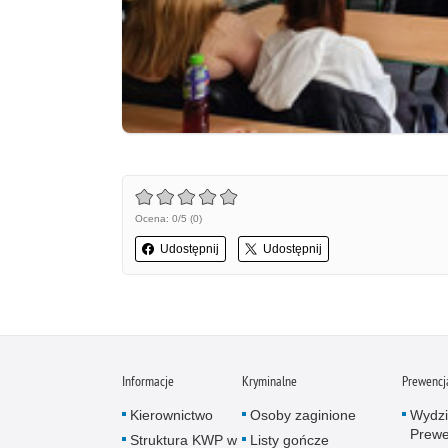
Ocena: 0/5 (0)
Udostępnij
Udostępnij
Informacje
Kryminalne
Prewencj
Kierownictwo
Osoby zaginione
Wydzi
Prewe
Struktura KWP w
Listy gończe