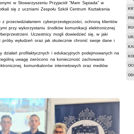
szonymi w Stowarzyszeniu Przyjaciół "Mam Sąsiada" w
KR
otkali się z uczniami Zespołu Szkół Centrum Kształcenia
PR
z przeciwdziałaniem cyberprzestępczości, ochroną klientów
i przy wykorzystaniu środków komunikacji elektronicznej
RU
erprzestrzeni. Uczestnicy mogli dowiedzieć się, w jaki
UR
ć próby wyłudzeń oraz jak skutecznie chronić swoje dane i
KA
ty działań profilaktycznych i edukacyjnych podejmowanych na
KO
zczególną uwagę zwrócono na konieczność zachowania
ektronicznej, komunikatorów internetowych oraz mediów
OC
OD