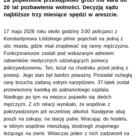
Za popełnione przestępstwo grozi mu kara do
20 lat pozbawienia wolności. Decyzją sądu
najbliższe trzy miesiące spędzi w areszcie.
17 maja 2026 roku około godziny 3.00 policjanci z
Konstantynowa Łódzkiego pilnie pojechali na jedną z
ulic miasta, gdzie miał znajdować się ranny mężczyzna.
Funkcjonariusze zastali pod wskazanym adresem
ratowników medycznych udzielających pomocy
pokrzywdzonemu. Ten, leżał na chodniku przed jedną z
posesji. Jego stan był bardzo poważny. Posiadał rozległą
ranę brzucha zadaną ostrym narzędziem. 37-latek został
przewieziony karetką do pabianickiego szpitala.
Niedługo po tym na miejscu pojawiło się dwóch
mężczyzn. Z ich relacji wynikało, że wspólnie z
pokrzywdzonym pili wcześniej alkohol. Następnie obaj
poszli na zakupy, na stację paliw. Wracając do hostelu,
w którym wspólnie mieszkają, dostrzegli znajomego
leżącego na ziemi. Wówczas jeden z nich zadzwonił na