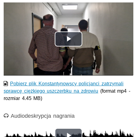
Odtwórz
wideo
Pobierz plik Konstantynowscy policjanci zatrzymali
sprawcę ciężkiego uszczerbku na zdrowiu
(format mp4 -
rozmiar 4.45 MB)
Nagranie audio
Audiodeskrypcja nagrania