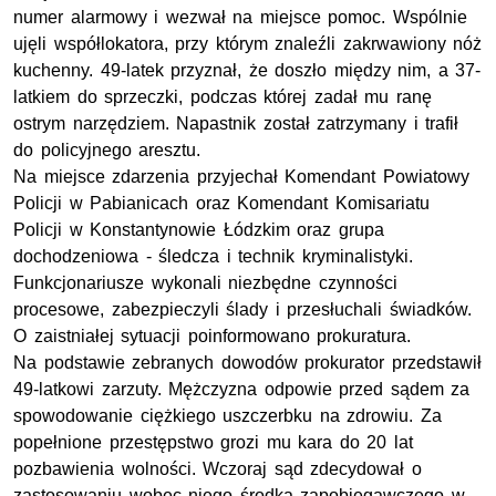
numer alarmowy i wezwał na miejsce pomoc. Wspólnie
ujęli współlokatora, przy którym znaleźli zakrwawiony nóż
kuchenny. 49-latek przyznał, że doszło między nim, a 37-
latkiem do sprzeczki, podczas której zadał mu ranę
ostrym narzędziem. Napastnik został zatrzymany i trafił
do policyjnego aresztu.
Na miejsce zdarzenia przyjechał Komendant Powiatowy
Policji w Pabianicach oraz Komendant Komisariatu
Policji w Konstantynowie Łódzkim oraz grupa
dochodzeniowa - śledcza i technik kryminalistyki.
Funkcjonariusze wykonali niezbędne czynności
procesowe, zabezpieczyli ślady i przesłuchali świadków.
O zaistniałej sytuacji poinformowano prokuratura.
Na podstawie zebranych dowodów prokurator przedstawił
49-latkowi zarzuty. Mężczyzna odpowie przed sądem za
spowodowanie ciężkiego uszczerbku na zdrowiu. Za
popełnione przestępstwo grozi mu kara do 20 lat
pozbawienia wolności. Wczoraj sąd zdecydował o
zastosowaniu wobec niego środka zapobiegawczego w