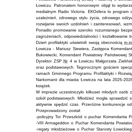
Łowiczu. Patronatem honorowym objął to wydarze
medialnym Radio Victoria. EKOsfera to program d
uzależnień, zdrowego stylu życia, zdrowego odżyw
rozwijanie swoich uzdolnień i zainteresowań, wzm
Ponadto promowanie szeroko rozumianego bezpi
zagrożeniach, odpowiedzialności i kształtowanie
Dzień profilaktyki uświetnili swoją obecnością
m.i
Łowicza - Mariusz Siewiera, Zastępca Komendan
Bukowiecki, Komendant Powiatowy Państwowej S
Dyrektor ZSP
Nr
4 w Łowiczu Małgorzata Zielińska
oraz podstawowych. Tegorocznym gościem specj
ramach Gminnego Programu Profilaktyki i Rozwią
Narkomanii dla miasta Łowicza na lata 2025-2028
książek.
W imprezie uczestniczyło kilkuset młodych osób
szkół podstawowych. Młodzież mogła sprawdzić s
aktywnie spędzić czas. Przeróżne konkurencje odb
Przeprowadzony został:
-policyjny Tor Przeszkód o puchar Komendanta P
-VIII Armageddon o Puchar Komendanta Powiato
-regaty młodzieżowe o Puchar Starosty Łowickiego