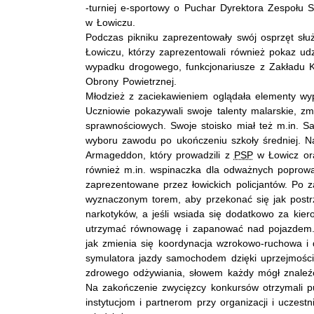
-turniej e-sportowy o Puchar Dyrektora Zespołu
w Łowiczu.
Podczas pikniku zaprezentowały swój osprzęt słu
Łowiczu, którzy zaprezentowali również pokaz 
wypadku drogowego, funkcjonariusze z Zakładu K
Obrony Powietrznej.
Młodzież z zaciekawieniem oglądała elementy wy
Uczniowie pokazywali swoje talenty malarskie, z
sprawnościowych. Swoje stoisko miał też m.in. 
wyboru zawodu po ukończeniu szkoły średniej. N
Armageddon, który prowadzili z
PSP
w Łowicz ora
również m.in. wspinaczka dla odważnych poprow
zaprezentowane przez łowickich policjantów. Po z
wyznaczonym torem, aby przekonać się jak postrz
narkotyków, a jeśli wsiada się dodatkowo za kier
utrzymać równowagę i zapanować nad pojazdem. 
jak zmienia się koordynacja wzrokowo-ruchowa i 
symulatora jazdy samochodem dzięki uprzejmośc
zdrowego odżywiania, słowem każdy mógł znaleźć
Na zakończenie zwycięzcy konkursów otrzymali p
instytucjom i partnerom przy organizacji i uczes