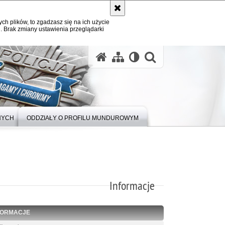
ych plików, to zgadzasz się na ich użycie
. Brak zmiany ustawienia przeglądarki
otwórz wysz
NYCH
ODDZIAŁY O PROFILU MUNDUROWYM
Informacje
FORMACJE