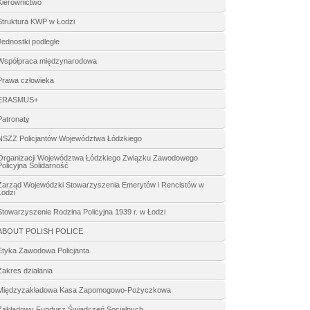
Kierownictwo
Struktura KWP w Łodzi
Jednostki podległe
Współpraca międzynarodowa
Prawa człowieka
ERASMUS+
Patronaty
NSZZ Policjantów Województwa Łódzkiego
Organizacji Województwa Łódzkiego Związku Zawodowego
Policyjna Solidarność
Zarząd Wojewódzki Stowarzyszenia Emerytów i Rencistów w
Łodzi
Stowarzyszenie Rodzina Policyjna 1939 r. w Łodzi
ABOUT POLISH POLICE
Etyka Zawodowa Policjanta
Zakres działania
Międzyzakładowa Kasa Zapomogowo-Pożyczkowa
Zakładowy Fundusz Świadczeń Socjalnych