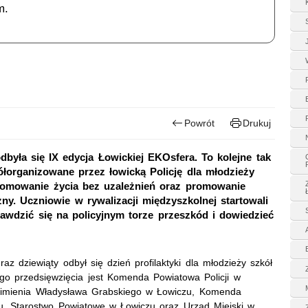
m.
Powrót
Drukuj
dbyła się IX edycja Łowickiej EKOsfera. To kolejne tak
łorganizowane przez łowicką Policję dla młodzieży
promowanie życia bez uzależnień oraz promowanie
y. Uczniowie w rywalizacji międzyszkolnej startowali
awdzić się na policyjnym torze przeszkód i dowiedzieć
az dziewiąty odbył się dzień profilaktyki dla młodzieży szkół
go przedsięwzięcia jest Komenda Powiatowa Policji w
imienia Władysława Grabskiego w Łowiczu, Komenda
u, Starostwo Powiatowe w Łowiczu oraz Urząd Miejski w