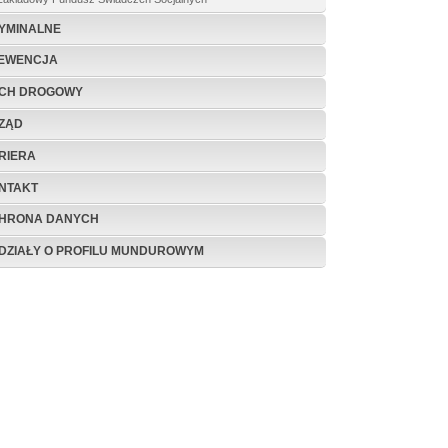
YMINALNE
EWENCJA
CH DROGOWY
ZĄD
RIERA
NTAKT
HRONA DANYCH
DZIAŁY O PROFILU MUNDUROWYM