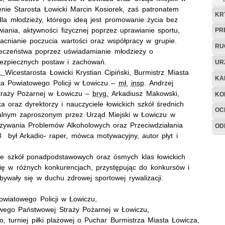
nie Starosta Łowicki Marcin Kosiorek, zaś patronatem
KR
la młodzieży, którego ideą jest promowanie życia bez
iania, aktywności fizycznej poprzez uprawianie sportu,
PR
acnianie poczucia wartości oraz współpracy w grupie.
RU
eczeństwa poprzez uświadamianie młodzieży o
 bezpiecznych postaw i zachowań.
UR
n.
Wicestarosta Łowicki Krystian Cipiński, Burmistrz Miasta
KA
ta Powiatowego Policji w Łowiczu –
mł.
insp
. Andrzej
traży Pożarnej w Łowiczu –
bryg.
Arkadiusz Makowski,
KO
 oraz dyrektorzy i nauczyciele łowickich szkół średnich
OC
alnym zaproszonym przez Urząd Miejski w Łowiczu w
zywania Problemów Alkoholowych oraz Przeciwdziałania
OD
 był Arkadio- raper, mówca motywacyjny, autor płyt i
 ze szkół ponadpodstawowych oraz ósmych klas łowickich
ię w różnych konkurencjach, przystępując do konkursów i
ywały się w duchu zdrowej sportowej rywalizacji.
owiatowego Policji w Łowiczu,
wego Państwowej Straży Pożarnej w Łowiczu,
, turniej piłki plażowej o Puchar Burmistrza Miasta Łowicza,