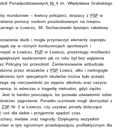
 Szkół Ponadpodstawowych
Nr
4 im. Władysława Grabskiego
żby mundurowe – łowiccy policjanci, strażacy z
PSP
w
udzielania pomocy osobom poszkodowanym na miejscu
arnego w Łowiczu, 38. Sochaczewski dywizjon rakietowy
posażenia służb i mogła przymierzyć elementy osprzętu.
magali się w różnych konkurencjach sportowych i
Sanepid w Łowiczu,
PUP
w Łowiczu, prezentując możliwości
ajwiększym wydarzeniem jak co roku był bez wątpienia
z Policyjny tor przeszkód. Zainteresowanie wzbudzała
adzona przez strażaków z
PSP
Łowicz, alko i narkogogle
ałożeniu tych specjalnych okularów można było przejść
ega się rzeczywistość po wypiciu alkoholu oraz zażyciu
ownicę, to wówczas o tragedię nietrudno, gdyż ciężko
Jest to bardzo pouczające, bo pozwala uświadomić sobie
dostrzec zagrożenie. Ponadto uczniowie mogli skorzystać z
i
ZSP
Nr 2 w Łowiczu, czy uzyskać porady dotyczące
 coś dla siebie i przyjemnie spędzić czas.
uchary, medale oraz nagrody. Dziękujemy wszystkim
tnictwo w tym ogromnym przedsięwzięciu profilaktycznym dla