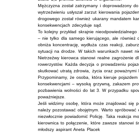
Mężczyzna został zatrzymany i doprowadzony do K
wytrzeźwieniu usłyszał zarzut kierowania pojazd
drogowego został również ukarany mandatem karny
konsekwencjach zdecyduje sąd.
To kolejny przykład skrajnie nieodpowiedzialnego
– nie tylko dla samego kierującego, ale również
obniża koncentrację, wydłuża czas reakcji, zabu
sytuacji na drodze. W takich warunkach nawet ni
Nietrzeźwy kierowca stanowi realne zagrożenie dl
rowerzystów. Każda decyzja o prowadzeniu pojazd
skutkować utratą zdrowia, życia oraz poważnymi
Przypominamy, że osoba, która kieruje pojazdem w
konsekwencjami – wysoką grzywną, zakazem prow
pozbawienia wolności do lat 3. W przypadku s
poważniejsze.
Jeśli widzimy osobę, która może znajdować się p
należy pozostawać obojętnym. Warto spróbować od
niezwłocznie powiadomić Policję. Taka reakcja mo
kierownica to połączenie, które zawsze stanowi ś
młodszy aspirant Aneta Placek