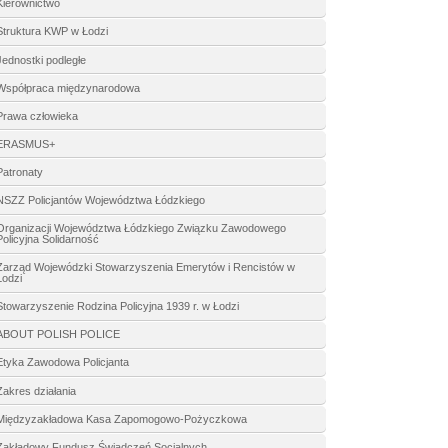
Kierownictwo
Struktura KWP w Łodzi
Jednostki podległe
Współpraca międzynarodowa
Prawa człowieka
ERASMUS+
Patronaty
NSZZ Policjantów Województwa Łódzkiego
Organizacji Województwa Łódzkiego Związku Zawodowego
Policyjna Solidarność
Zarząd Wojewódzki Stowarzyszenia Emerytów i Rencistów w
Łodzi
Stowarzyszenie Rodzina Policyjna 1939 r. w Łodzi
ABOUT POLISH POLICE
Etyka Zawodowa Policjanta
Zakres działania
Międzyzakładowa Kasa Zapomogowo-Pożyczkowa
Zakładowy Fundusz Świadczeń Socjalnych