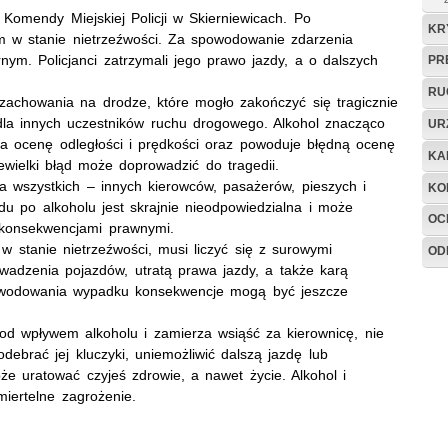
omendy Miejskiej Policji w Skierniewicach. Po
KR
em w stanie nietrzeźwości. Za spowodowanie zdarzenia
m. Policjanci zatrzymali jego prawo jazdy, a o dalszych
PR
RU
 zachowania na drodze, które mogło zakończyć się tragicznie
 dla innych uczestników ruchu drogowego. Alkohol znacząco
UR
rza ocenę odległości i prędkości oraz powoduje błędną ocenę
KA
ewielki błąd może doprowadzić do tragedii.
a wszystkich – innych kierowców, pasażerów, pieszych i
KO
u po alkoholu jest skrajnie nieodpowiedzialna i może
OC
 konsekwencjami prawnymi.
 stanie nietrzeźwości, musi liczyć się z surowymi
OD
adzenia pojazdów, utratą prawa jazdy, a także karą
powodowania wypadku konsekwencje mogą być jeszcze
od wpływem alkoholu i zamierza wsiąść za kierownicę, nie
ebrać jej kluczyki, uniemożliwić dalszą jazdę lub
że uratować czyjeś zdrowie, a nawet życie. Alkohol i
miertelne zagrożenie.