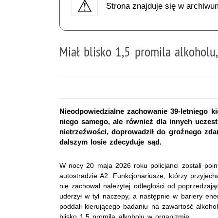
Strona znajduje się w archiwu
Miał blisko 1,5 promila alkohol
Nieodpowiedzialne zachowanie 39-letniego ki
niego samego, ale również dla innych ucze
nietrzeźwości, doprowadził do groźnego zdar
dalszym losie zdecyduje sąd.
W nocy 20 maja 2026 roku policjanci zostali po
autostradzie A2. Funkcjonariusze, którzy przyjecha
nie zachował należytej odległości od poprzedzaj
uderzył w tył naczepy, a następnie w bariery en
poddali kierującego badaniu na zawartość alkohol
blisko 1,5 promila alkoholu w organizmie.