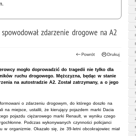
m.
u, spowodował zdarzenie drogowe na A2
Powrót
Drukuj
erowcy mogło doprowadzić do tragedii nie tylko dla
stników ruchu drogowego. Mężczyzna, będąc w stanie
zenia na autostradzie A2. Został zatrzymany, a o jego
informowani o zdarzeniu drogowym, do którego doszło na
li na miejsce, ustalili, że kierujący pojazdem marki Dacia
ącego pojazdu ciężarowego marki Renault, w wyniku czego
ergochłonne. Podczas wykonywanych czynności policjanci
u w organizmie. Okazało się, że 39-letni obcokrajowiec miał