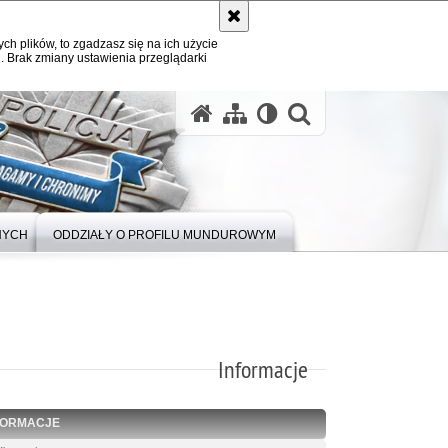
ych plików, to zgadzasz się na ich użycie
. Brak zmiany ustawienia przeglądarki
otwórz wysz
NYCH
ODDZIAŁY O PROFILU MUNDUROWYM
Informacje
FORMACJE