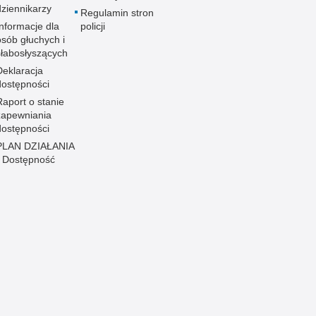
dziennikarzy
Regulamin stron
Informacje dla
policji
osób głuchych i
słabosłyszących
Deklaracja
dostępności
Raport o stanie
zapewniania
dostępności
PLAN DZIAŁANIA
- Dostępność