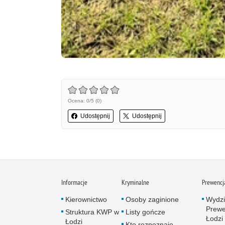
Ocena: 0/5 (0)
Udostępnij
Udostępnij
Informacje
Kryminalne
Prewencj
Kierownictwo
Osoby zaginione
Wydzi
Prewe
Struktura KWP w
Listy gończe
Łodzi
Łodzi
Kto rozpoznaje