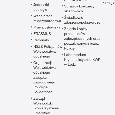
Przys
Jednostki
Sprawcy kradzieży
podległe
sklepowych
Współpraca
Świadkowie
międzynarodowa
zdarzenia/pokrzywdzeni
Prawa człowieka
Zdjęcia i opisy
ERASMUS+
przedmiotów
zabezpieczonych oraz
Patronaty
poszukiwanych przez
NSZZ Policjantów
Policję
Województwa
Laboratorium
Łódzkiego
Kryminalistyczne KWP
Organizacji
w Łodzi
Województwa
Łódzkiego
Związku
Zawodowego
Policyjna
Solidarność
Zarząd
Wojewódzki
Stowarzyszenia
Emerytów i