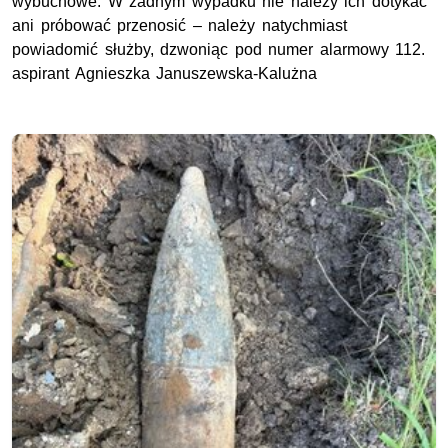
wybuchowe. W żadnym wypadku nie należy ich dotykać
ani próbować przenosić – należy natychmiast
powiadomić służby, dzwoniąc pod numer alarmowy 112.
aspirant Agnieszka Januszewska-Kalużna