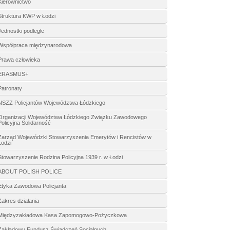
Kierownictwo
Struktura KWP w Łodzi
Jednostki podległe
Współpraca międzynarodowa
Prawa człowieka
ERASMUS+
Patronaty
NSZZ Policjantów Województwa Łódzkiego
Organizacji Województwa Łódzkiego Związku Zawodowego
Policyjna Solidarność
Zarząd Wojewódzki Stowarzyszenia Emerytów i Rencistów w
Łodzi
Stowarzyszenie Rodzina Policyjna 1939 r. w Łodzi
ABOUT POLISH POLICE
Etyka Zawodowa Policjanta
Zakres działania
Międzyzakładowa Kasa Zapomogowo-Pożyczkowa
Zakładowy Fundusz Świadczeń Socjalnych