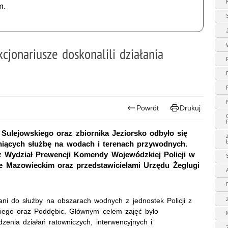
m.
cjonariusze doskonalili działania
Powrót
Drukuj
Sulejowskiego oraz zbiornika Jeziorsko odbyło się
ełniących służbę na wodach i terenach przywodnych.
z Wydział Prewencji Komendy Wojewódzkiej Policji w
Mazowieckim oraz przedstawicielami Urzędu Żeglugi
wani do służby na obszarach wodnych z jednostek Policji z
iego oraz Poddębic. Głównym celem zajęć było
zenia działań ratowniczych, interwencyjnych i