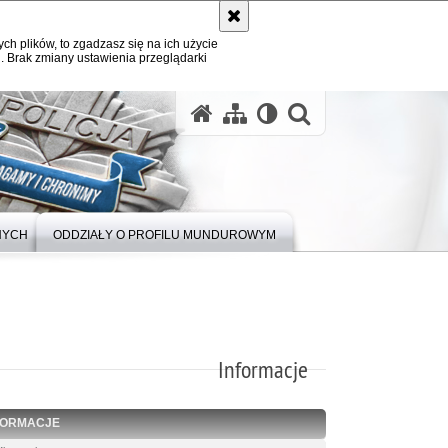
ych plików, to zgadzasz się na ich użycie
. Brak zmiany ustawienia przeglądarki
otwórz wysz
NYCH
ODDZIAŁY O PROFILU MUNDUROWYM
Informacje
FORMACJE