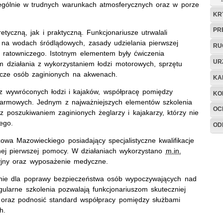
gólnie w trudnych warunkach atmosferycznych oraz w porze
KR
PR
yczną, jak i praktyczną. Funkcjonariusze utrwalali
 na wodach śródlądowych, zasady udzielania pierwszej
RU
 ratowniczego. Istotnym elementem były ćwiczenia
UR
 działania z wykorzystaniem łodzi motorowych, sprzętu
cze osób zaginionych na akwenach.
KA
z wywróconych łodzi i kajaków, współpracę pomiędzy
KO
alarmowych. Jednym z najważniejszych elementów szkolenia
OC
z poszukiwaniem zaginionych żeglarzy i kajakarzy, którzy nie
ego.
OD
wa Mazowieckiego posiadający specjalistyczne kwalifikacje
nej pierwszej pomocy. W działaniach wykorzystano
m.in.
cyjny oraz wyposażenie medyczne.
enie dla poprawy bezpieczeństwa osób wypoczywających nad
ularne szkolenia pozwalają funkcjonariuszom skuteczniej
a oraz podnosić standard współpracy pomiędzy służbami
h.