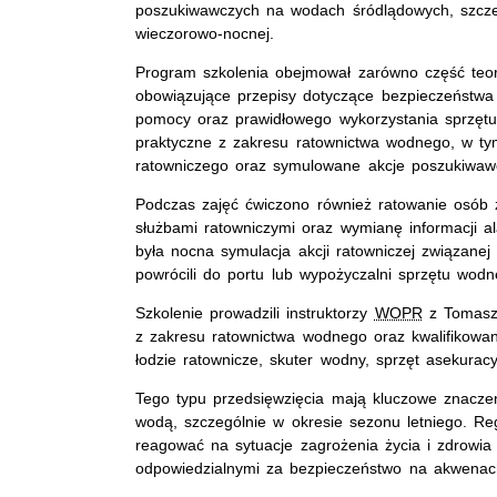
poszukiwawczych na wodach śródlądowych, szcze
wieczorowo-nocnej.
Program szkolenia obejmował zarówno część teoret
obowiązujące przepisy dotyczące bezpieczeństwa
pomocy oraz prawidłowego wykorzystania sprzętu
praktyczne z zakresu ratownictwa wodnego, w tym
ratowniczego oraz symulowane akcje poszukiwaw
Podczas zajęć ćwiczono również ratowanie osób 
służbami ratowniczymi oraz wymianę informacji 
była nocna symulacja akcji ratowniczej związanej 
powrócili do portu lub wypożyczalni sprzętu wodn
Szkolenie prowadzili instruktorzy
WOPR
z Tomaszo
z zakresu ratownictwa wodnego oraz kwalifikowa
łodzie ratownicze, skuter wodny, sprzęt asekura
Tego typu przedsięwzięcia mają kluczowe znacz
wodą, szczególnie w okresie sezonu letniego. Reg
reagować na sytuacje zagrożenia życia i zdrowi
odpowiedzialnymi za bezpieczeństwo na akwenac