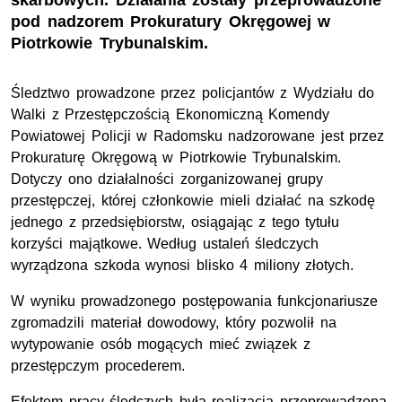
skarbowych. Działania zostały przeprowadzone
pod nadzorem Prokuratury Okręgowej w
Piotrkowie Trybunalskim.
Śledztwo prowadzone przez policjantów z Wydziału do
Walki z Przestępczością Ekonomiczną Komendy
Powiatowej Policji w Radomsku nadzorowane jest przez
Prokuraturę Okręgową w Piotrkowie Trybunalskim.
Dotyczy ono działalności zorganizowanej grupy
przestępczej, której członkowie mieli działać na szkodę
jednego z przedsiębiorstw, osiągając z tego tytułu
korzyści majątkowe. Według ustaleń śledczych
wyrządzona szkoda wynosi blisko 4 miliony złotych.
W wyniku prowadzonego postępowania funkcjonariusze
zgromadzili materiał dowodowy, który pozwolił na
wytypowanie osób mogących mieć związek z
przestępczym procederem.
Efektem pracy śledczych była realizacja przeprowadzona