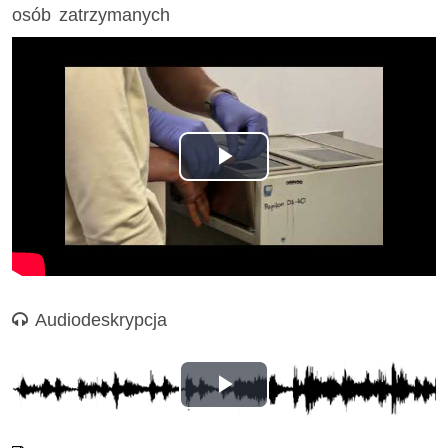
osób zatrzymanych
Odtwórz
wideo
Nagranie audio
Audiodeskrypcja
Odtwórz