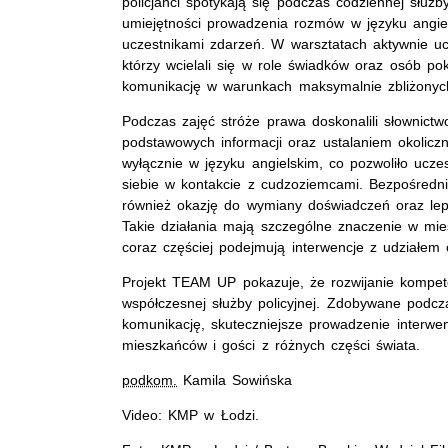
policjanci spotykają się podczas codziennej słu
umiejętności prowadzenia rozmów w języku angiel
uczestnikami zdarzeń. W warsztatach aktywnie ucz
którzy wcielali się w role świadków oraz osób po
komunikację w warunkach maksymalnie zbliżonych
Podczas zajęć stróże prawa doskonalili słownict
podstawowych informacji oraz ustalaniem okolic
wyłącznie w języku angielskim, co pozwoliło ucz
siebie w kontakcie z cudzoziemcami. Bezpośredni
również okazję do wymiany doświadczeń oraz lep
Takie działania mają szczególne znaczenie w mie
coraz częściej podejmują interwencje z udziałem 
Projekt TEAM UP pokazuje, że rozwijanie kompete
współczesnej służby policyjnej. Zdobywane podcz
komunikację, skuteczniejsze prowadzenie interwe
mieszkańców i gości z różnych części świata.
podkom.
Kamila Sowińska
Video: KMP w Łodzi.