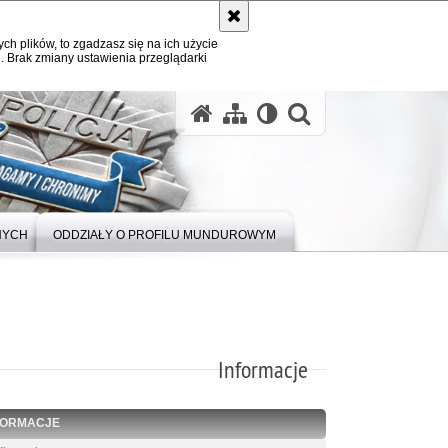
ych plików, to zgadzasz się na ich użycie
. Brak zmiany ustawienia przeglądarki
otwórz wysz
NYCH
ODDZIAŁY O PROFILU MUNDUROWYM
Informacje
FORMACJE