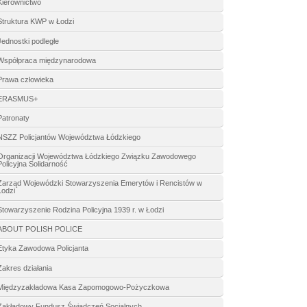
Kierownictwo
Struktura KWP w Łodzi
Jednostki podległe
Współpraca międzynarodowa
Prawa człowieka
ERASMUS+
Patronaty
NSZZ Policjantów Województwa Łódzkiego
Organizacji Województwa Łódzkiego Związku Zawodowego
Policyjna Solidarność
Zarząd Wojewódzki Stowarzyszenia Emerytów i Rencistów w
Łodzi
Stowarzyszenie Rodzina Policyjna 1939 r. w Łodzi
ABOUT POLISH POLICE
Etyka Zawodowa Policjanta
Zakres działania
Międzyzakładowa Kasa Zapomogowo-Pożyczkowa
Zakładowy Fundusz Świadczeń Socjalnych