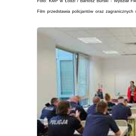
Foto: KMP w Łodzi / Bartosz Burski - Wydział Fil
Film przedstawia policjantów oraz zagranicznyc