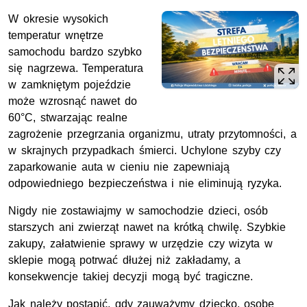
W okresie wysokich
temperatur wnętrze
samochodu bardzo szybko
się nagrzewa. Temperatura
w zamkniętym pojeździe
może wzrosnąć nawet do
60°C, stwarzając realne
zagrożenie przegrzania organizmu, utraty przytomności, a
w skrajnych przypadkach śmierci. Uchylone szyby czy
zaparkowanie auta w cieniu nie zapewniają
odpowiedniego bezpieczeństwa i nie eliminują ryzyka.
Nigdy nie zostawiajmy w samochodzie dzieci, osób
starszych ani zwierząt nawet na krótką chwilę. Szybkie
zakupy, załatwienie sprawy w urzędzie czy wizyta w
sklepie mogą potrwać dłużej niż zakładamy, a
konsekwencje takiej decyzji mogą być tragiczne.
Jak należy postąpić, gdy zauważymy dziecko, osobę