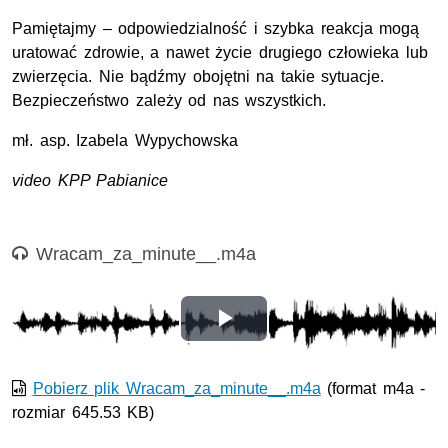
Pamiętajmy – odpowiedzialność i szybka reakcja mogą
uratować zdrowie, a nawet życie drugiego człowieka lub
zwierzęcia. Nie bądźmy obojętni na takie sytuacje.
Bezpieczeństwo zależy od nas wszystkich.
mł. asp.
Izabela Wypychowska
video KPP Pabianice
Nagranie audio
Wracam_za_minute__.m4a
Odtwórz
wideo
Pobierz plik Wracam_za_minute__.m4a
(format m4a -
rozmiar 645.53 KB)