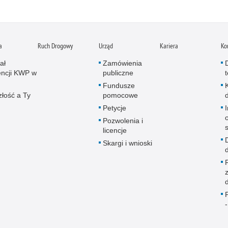
a
Ruch Drogowy
Urząd
Kariera
Ko
ał
Zamówienia
ncji KWP w
publiczne
Fundusze
złość a Ty
pomocowe
Petycje
Pozwolenia i
licencje
Skargi i wnioski