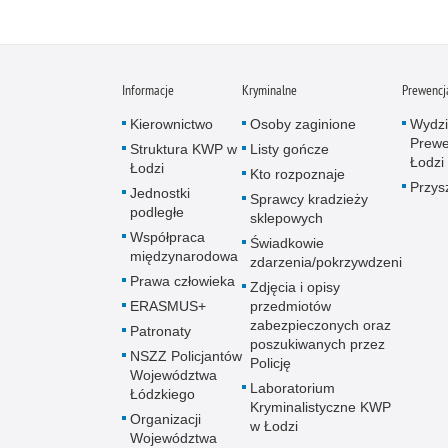
Informacje
Kryminalne
Prewencj
Kierownictwo
Osoby zaginione
Wydzi
Prewe
Struktura KWP w
Listy gończe
Łodzi
Łodzi
Kto rozpoznaje
Przys
Jednostki
Sprawcy kradzieży
podległe
sklepowych
Współpraca
Świadkowie
międzynarodowa
zdarzenia/pokrzywdzeni
Prawa człowieka
Zdjęcia i opisy
ERASMUS+
przedmiotów
zabezpieczonych oraz
Patronaty
poszukiwanych przez
NSZZ Policjantów
Policję
Województwa
Laboratorium
Łódzkiego
Kryminalistyczne KWP
Organizacji
w Łodzi
Województwa