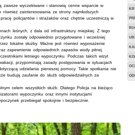
 są zawsze wyczekiwane i stanowią cenne wsparcie w
KR
e również zainteresowania ze strony najmłodszych
pracę policjantów i strażaków oraz chętnie uczestniczą w
PR
RU
ach leśnych, z dala od infrastruktury miejskiej. Z tego
oczynku zostały odpowiednio przygotowane i wcześniej
UR
rzez lokalne służby. Ważne jest również wyposażenie
KA
raz zapewnienie odpowiednich zapasów wody pitnej.
uczestnikami letniego wypoczynku. Podczas takich wizyt
KO
akacji, przypominają zasady postępowania w sytuacjach
OC
tyczącą udzielania pierwszej pomocy. Takie spotkania nie
także budują zaufanie do służb odpowiedzialnych za
OD
ólnym celem wszystkich służb. Dlatego Policja na bieżąco
zatorami wypoczynku oraz innymi instytucjami
poczynek przebiegał spokojnie i bezpiecznie.