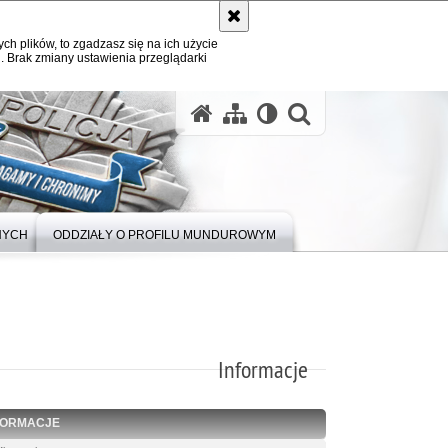
ych plików, to zgadzasz się na ich użycie
. Brak zmiany ustawienia przeglądarki
otwórz wysz
NYCH
ODDZIAŁY O PROFILU MUNDUROWYM
Informacje
FORMACJE