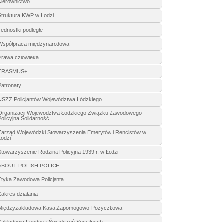
Kierownictwo
Struktura KWP w Łodzi
Jednostki podległe
Współpraca międzynarodowa
Prawa człowieka
ERASMUS+
Patronaty
NSZZ Policjantów Województwa Łódzkiego
Organizacji Województwa Łódzkiego Związku Zawodowego
Policyjna Solidarność
Zarząd Wojewódzki Stowarzyszenia Emerytów i Rencistów w
Łodzi
Stowarzyszenie Rodzina Policyjna 1939 r. w Łodzi
ABOUT POLISH POLICE
Etyka Zawodowa Policjanta
Zakres działania
Międzyzakładowa Kasa Zapomogowo-Pożyczkowa
Zakładowy Fundusz Świadczeń Socjalnych