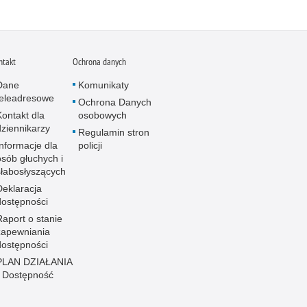
ntakt
Ochrona danych
Dane
Komunikaty
teleadresowe
Ochrona Danych
Kontakt dla
osobowych
dziennikarzy
Regulamin stron
Informacje dla
policji
osób głuchych i
słabosłyszących
Deklaracja
dostępności
Raport o stanie
zapewniania
dostępności
PLAN DZIAŁANIA
- Dostępność