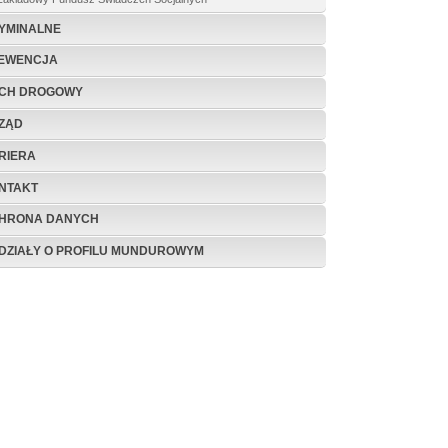
YMINALNE
EWENCJA
CH DROGOWY
ZĄD
RIERA
NTAKT
HRONA DANYCH
DZIAŁY O PROFILU MUNDUROWYM