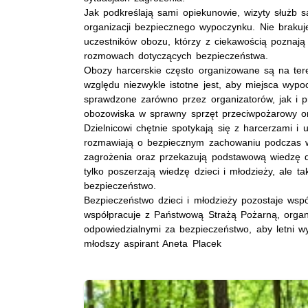
Jak podkreślają sami opiekunowie, wizyty służb
organizacji bezpiecznego wypoczynku. Nie brakuj
uczestników obozu, którzy z ciekawością poznają 
rozmowach dotyczących bezpieczeństwa.
Obozy harcerskie często organizowane są na teren
względu niezwykle istotne jest, aby miejsca wyp
sprawdzone zarówno przez organizatorów, jak i p
obozowiska w sprawny sprzęt przeciwpożarowy o
Dzielnicowi chętnie spotykają się z harcerzami i 
rozmawiają o bezpiecznym zachowaniu podczas w
zagrożenia oraz przekazują podstawową wiedzę do
tylko poszerzają wiedzę dzieci i młodzieży, ale 
bezpieczeństwo.
Bezpieczeństwo dzieci i młodzieży pozostaje wsp
współpracuje z Państwową Strażą Pożarną, organi
odpowiedzialnymi za bezpieczeństwo, aby letni wy
młodszy aspirant Aneta Placek