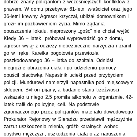
dobrze znany policjantom z wcześniejszych konfliktów z
prawem. W domu przebywał 61-letni właściciel oraz jego
36-letni krewny. Agresor krzyczał, ubliżał domownikom i
groził im pozbawieniem życia. Mimo żądania
opuszczenia lokalu, nieproszony „gość” nie chciał wyjść.
Kiedy 36 – latek próbował wyprowadzić go z domu,
agresor wyjął z odzieży niebezpieczne narzędzia i zranił
go w rękę. Karetka pogotowia przewiozła
poszkodowanego 36 – latka do szpitala. Odniósł
niegroźne obrażenia ciała i po udzieleniu pomocy
opuścił placówkę. Napastnik uciekł przed przybyciem
policji. Mundurowi namierzyli napastnika pod miejscowym
sklepem. Był on pijany, a badanie stanu trzeźwosci
wskazało u niego 2,5 promila alkoholu w organizmie. 42-
latek trafił do policyjnej celi. Na podstawie
zgromadzonego przez policjantów materiału dowodowego
Prokurator Rejonowy w Sieradzu przedstawił mężczyźnie
zarzut uszkodzenia mienia, gróźb karalnych wobec
obydwu mężczyzn, uszkodzenia ciała oraz naruszenia