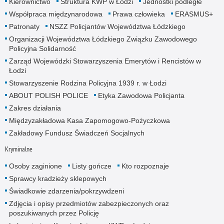
Kierownictwo
Struktura KWP w Łodzi
Jednostki podległe
Współpraca międzynarodowa
Prawa człowieka
ERASMUS+
Patronaty
NSZZ Policjantów Województwa Łódzkiego
Organizacji Województwa Łódzkiego Związku Zawodowego
Policyjna Solidarność
Zarząd Wojewódzki Stowarzyszenia Emerytów i Rencistów w
Łodzi
Stowarzyszenie Rodzina Policyjna 1939 r. w Łodzi
ABOUT POLISH POLICE
Etyka Zawodowa Policjanta
Zakres działania
Międzyzakładowa Kasa Zapomogowo-Pożyczkowa
Zakładowy Fundusz Świadczeń Socjalnych
Kryminalne
Osoby zaginione
Listy gończe
Kto rozpoznaje
Sprawcy kradzieży sklepowych
Świadkowie zdarzenia/pokrzywdzeni
Zdjęcia i opisy przedmiotów zabezpieczonych oraz
poszukiwanych przez Policję