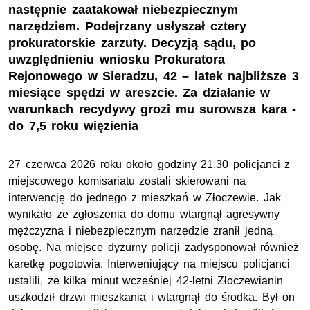
następnie zaatakował niebezpiecznym
narzędziem. Podejrzany usłyszał cztery
prokuratorskie zarzuty. Decyzją sądu, po
uwzględnieniu wniosku Prokuratora
Rejonowego w Sieradzu, 42 – latek najbliższe 3
miesiące spędzi w areszcie. Za działanie w
warunkach recydywy grozi mu surowsza kara -
do 7,5 roku więzienia
27 czerwca 2026 roku około godziny 21.30 policjanci z
miejscowego komisariatu zostali skierowani na
interwencję do jednego z mieszkań w Złoczewie. Jak
wynikało ze zgłoszenia do domu wtargnął agresywny
mężczyzna i niebezpiecznym narzędzie zranił jedną
osobę. Na miejsce dyżurny policji zadysponował również
karetkę pogotowia. Interweniujący na miejscu policjanci
ustalili, że kilka minut wcześniej 42-letni Złoczewianin
uszkodził drzwi mieszkania i wtargnął do środka. Był on