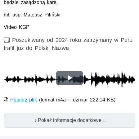
będzie zasądzoną karę.
mł. asp.
Mateusz Piliński
Video KGP
Film
Poszukiwany od 2024 roku zatrzymany w Peru
trafił już do Polski Nazwa
Odtwórz
wideo
Pobierz plik
(format m4a - rozmiar 222.14 KB)
↓ Pokaż informacje dodatkowe ↓