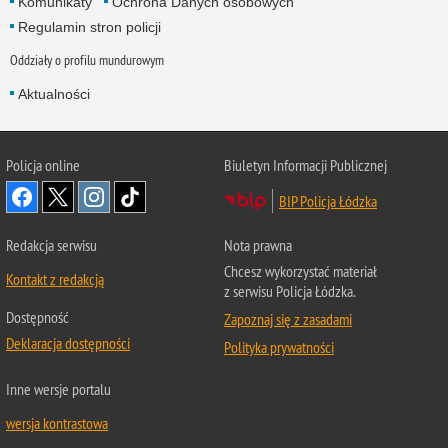
Komunikaty
Ochrona Danych osobowych
Regulamin stron policji
Oddziały o profilu mundurowym
Aktualności
Policja online
Biuletyn Informacji Publicznej
BIP Policja Łódzka
Redakcja serwisu
Nota prawna
Chcesz wykorzystać materiał
Kontakt z redakcją
z serwisu Policja Łódzka.
Dostępność
Zapoznaj się z zasadami
Deklaracja dostępności
Polityka prywatności
Inne wersje portalu
wersja kontrastowa