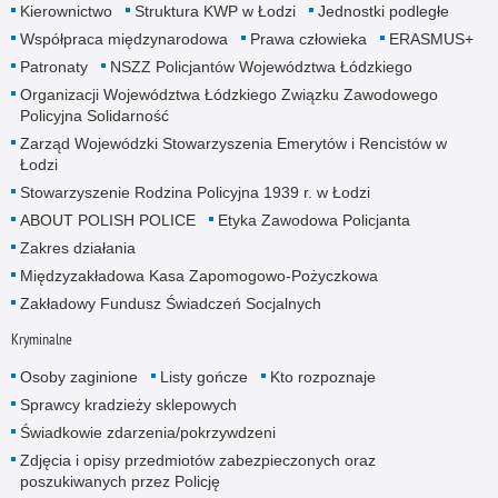
Kierownictwo
Struktura KWP w Łodzi
Jednostki podległe
Współpraca międzynarodowa
Prawa człowieka
ERASMUS+
Patronaty
NSZZ Policjantów Województwa Łódzkiego
Organizacji Województwa Łódzkiego Związku Zawodowego
Policyjna Solidarność
Zarząd Wojewódzki Stowarzyszenia Emerytów i Rencistów w
Łodzi
Stowarzyszenie Rodzina Policyjna 1939 r. w Łodzi
ABOUT POLISH POLICE
Etyka Zawodowa Policjanta
Zakres działania
Międzyzakładowa Kasa Zapomogowo-Pożyczkowa
Zakładowy Fundusz Świadczeń Socjalnych
Kryminalne
Osoby zaginione
Listy gończe
Kto rozpoznaje
Sprawcy kradzieży sklepowych
Świadkowie zdarzenia/pokrzywdzeni
Zdjęcia i opisy przedmiotów zabezpieczonych oraz
poszukiwanych przez Policję