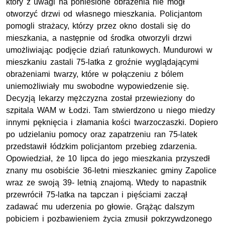
który z uwagi na poniesione obrażenia nie mógł
otworzyć drzwi od własnego mieszkania. Policjantom
pomogli strażacy, którzy przez okno dostali się do
mieszkania, a następnie od środka otworzyli drzwi
umożliwiając podjęcie dziań ratunkowych. Mundurowi w
mieszkaniu zastali 75-latka z groźnie wyglądającymi
obrażeniami twarzy, które w połączeniu z bólem
uniemożliwiały mu swobodne wypowiedzenie się.
Decyzją lekarzy mężczyzna został przewieziony do
szpitala WAM w Łodzi. Tam stwierdzono u niego miedzy
innymi pęknięcia i złamania kości twarzoczaszki. Dopiero
po udzielaniu pomocy oraz zapatrzeniu ran 75-latek
przedstawił łódzkim policjantom przebieg zdarzenia.
Opowiedział, że 10 lipca do jego mieszkania przyszedł
znany mu osobiście 36-letni mieszkaniec gminy Zapolice
wraz ze swoją 39- letnią znajomą. Wtedy to napastnik
przewrócił 75-latka na tapczan i pięściami zaczął
zadawać mu uderzenia po głowie. Grążąc dalszym
pobiciem i pozbawieniem życia zmusił pokrzywdzonego