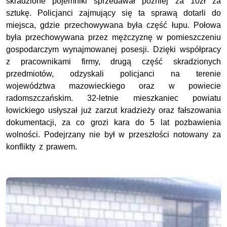
skradzione pojemniki sprzedawał później za 10zł za
sztukę. Policjanci zajmujący się ta sprawą dotarli do
miejsca, gdzie przechowywana była część łupu. Połowa
była przechowywana przez mężczyznę w pomieszczeniu
gospodarczym wynajmowanej posesji. Dzięki współpracy
z pracownikami firmy, drugą część skradzionych
przedmiotów, odzyskali policjanci na terenie
województwa mazowieckiego oraz w powiecie
radomszczańskim. 32-letnie mieszkaniec powiatu
łowickiego usłyszał już zarzut kradzieży oraz fałszowania
dokumentacji, za co grozi kara do 5 lat pozbawienia
wolności. Podejrzany nie był w przeszłości notowany za
konflikty z prawem.