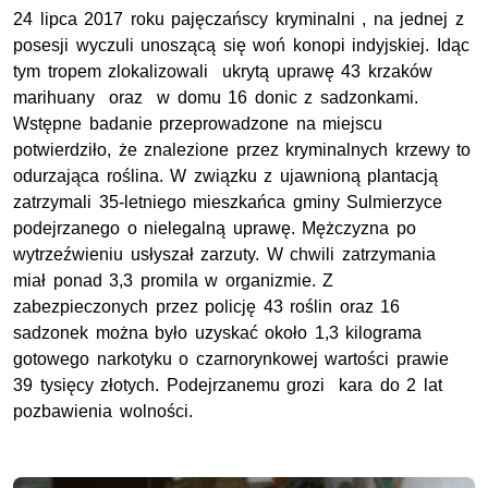
24 lipca 2017 roku pajęczańscy kryminalni , na jednej z
posesji wyczuli unoszącą się woń konopi indyjskiej. Idąc
tym tropem zlokalizowali ukrytą uprawę 43 krzaków
marihuany oraz w domu 16 donic z sadzonkami.
Wstępne badanie przeprowadzone na miejscu
potwierdziło, że znalezione przez kryminalnych krzewy to
odurzająca roślina. W związku z ujawnioną plantacją
zatrzymali 35-letniego mieszkańca gminy Sulmierzyce
podejrzanego o nielegalną uprawę. Mężczyzna po
wytrzeźwieniu usłyszał zarzuty. W chwili zatrzymania
miał ponad 3,3 promila w organizmie. Z
zabezpieczonych przez policję 43 roślin oraz 16
sadzonek można było uzyskać około 1,3 kilograma
gotowego narkotyku o czarnorynkowej wartości prawie
39 tysięcy złotych. Podejrzanemu grozi kara do 2 lat
pozbawienia wolności.