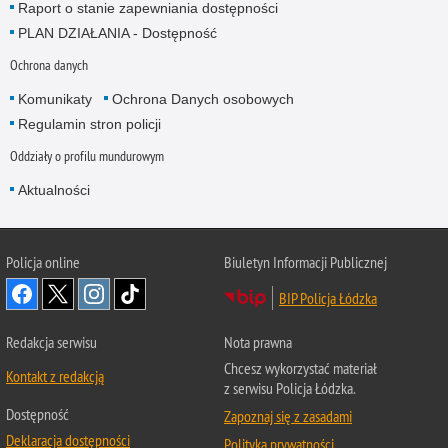
Raport o stanie zapewniania dostępności
PLAN DZIAŁANIA - Dostępność
Ochrona danych
Komunikaty
Ochrona Danych osobowych
Regulamin stron policji
Oddziały o profilu mundurowym
Aktualności
Policja online
Biuletyn Informacji Publicznej
BIP Policja Łódzka
Redakcja serwisu
Nota prawna
Chcesz wykorzystać materiał
Kontakt z redakcją
z serwisu Policja Łódzka.
Dostępność
Zapoznaj się z zasadami
Deklaracja dostępności
Polityka prywatności