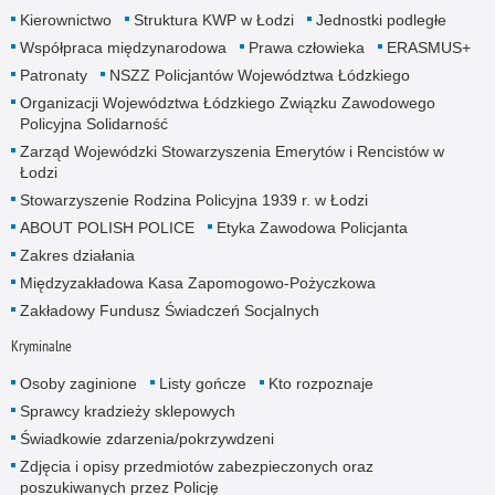
Kierownictwo
Struktura KWP w Łodzi
Jednostki podległe
Współpraca międzynarodowa
Prawa człowieka
ERASMUS+
Patronaty
NSZZ Policjantów Województwa Łódzkiego
Organizacji Województwa Łódzkiego Związku Zawodowego
Policyjna Solidarność
Zarząd Wojewódzki Stowarzyszenia Emerytów i Rencistów w
Łodzi
Stowarzyszenie Rodzina Policyjna 1939 r. w Łodzi
ABOUT POLISH POLICE
Etyka Zawodowa Policjanta
Zakres działania
Międzyzakładowa Kasa Zapomogowo-Pożyczkowa
Zakładowy Fundusz Świadczeń Socjalnych
Kryminalne
Osoby zaginione
Listy gończe
Kto rozpoznaje
Sprawcy kradzieży sklepowych
Świadkowie zdarzenia/pokrzywdzeni
Zdjęcia i opisy przedmiotów zabezpieczonych oraz
poszukiwanych przez Policję