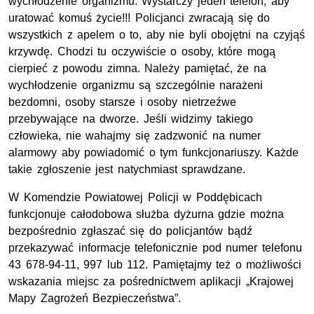
wychłodzenie organizmu. Wystarczy jeden telefon, aby
uratować komuś życie!!! Policjanci zwracają się do
wszystkich z apelem o to, aby nie byli obojętni na czyjąś
krzywdę. Chodzi tu oczywiście o osoby, które mogą
cierpieć z powodu zimna. Należy pamiętać, że na
wychłodzenie organizmu są szczególnie narażeni
bezdomni, osoby starsze i osoby nietrzeźwe
przebywające na dworze. Jeśli widzimy takiego
człowieka, nie wahajmy się zadzwonić na numer
alarmowy aby powiadomić o tym funkcjonariuszy. Każde
takie zgłoszenie jest natychmiast sprawdzane.
W Komendzie Powiatowej Policji w Poddębicach
funkcjonuje całodobowa służba dyżurna gdzie można
bezpośrednio zgłaszać się do policjantów bądź
przekazywać informacje telefonicznie pod numer telefonu
43 678-94-11, 997 lub 112. Pamiętajmy też o możliwości
wskazania miejsc za pośrednictwem aplikacji „Krajowej
Mapy Zagrożeń Bezpieczeństwa”.