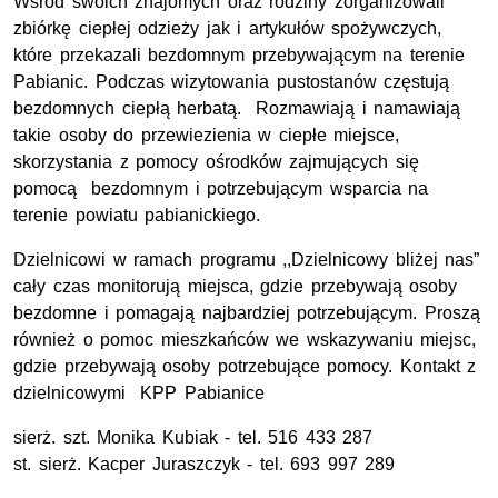
Wśród swoich znajomych oraz rodziny zorganizowali
zbiórkę ciepłej odzieży jak i artykułów spożywczych,
które przekazali bezdomnym przebywającym na terenie
Pabianic. Podczas wizytowania pustostanów częstują
bezdomnych ciepłą herbatą. Rozmawiają i namawiają
takie osoby do przewiezienia w ciepłe miejsce,
skorzystania z pomocy ośrodków zajmujących się
pomocą bezdomnym i potrzebującym wsparcia na
terenie powiatu pabianickiego.
Dzielnicowi w ramach programu ,,Dzielnicowy bliżej nas”
cały czas monitorują miejsca, gdzie przebywają osoby
bezdomne i pomagają najbardziej potrzebującym. Proszą
również o pomoc mieszkańców we wskazywaniu miejsc,
gdzie przebywają osoby potrzebujące pomocy. Kontakt z
dzielnicowymi KPP Pabianice
sierż. szt
. Monika Kubiak -
tel
. 516 433 287
st. sierż
. Kacper Juraszczyk -
tel
. 693 997 289