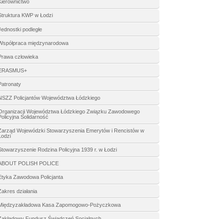
Kierownictwo
Struktura KWP w Łodzi
Jednostki podległe
Współpraca międzynarodowa
Prawa człowieka
ERASMUS+
Patronaty
NSZZ Policjantów Województwa Łódzkiego
Organizacji Województwa Łódzkiego Związku Zawodowego
Policyjna Solidarność
Zarząd Wojewódzki Stowarzyszenia Emerytów i Rencistów w
Łodzi
Stowarzyszenie Rodzina Policyjna 1939 r. w Łodzi
ABOUT POLISH POLICE
Etyka Zawodowa Policjanta
Zakres działania
Międzyzakładowa Kasa Zapomogowo-Pożyczkowa
Zakładowy Fundusz Świadczeń Socjalnych