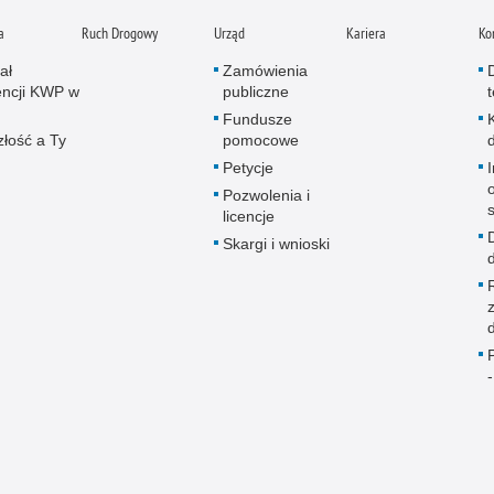
a
Ruch Drogowy
Urząd
Kariera
Ko
ał
Zamówienia
ncji KWP w
publiczne
Fundusze
złość a Ty
pomocowe
Petycje
Pozwolenia i
licencje
Skargi i wnioski