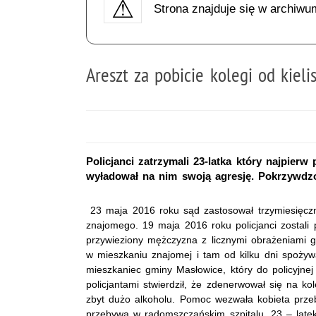
Strona znajduje się w archiwu
Areszt za pobicie kolegi od kieli
Policjanci zatrzymali 23-latka który najpierw
wyładował na nim swoją agresję. Pokrzywdzon
23 maja 2016 roku sąd zastosował trzymiesięczny
znajomego. 19 maja 2016 roku policjanci zostali
przywieziony mężczyzna z licznymi obrażeniami gł
w mieszkaniu znajomej i tam od kilku dni spożywal
mieszkaniec gminy Masłowice, który do policyjnej
policjantami stwierdził, że zdenerwował się na ko
zbyt dużo alkoholu. Pomoc wezwała kobieta prze
przebywa w radomszczańskim szpitalu. 23 – late