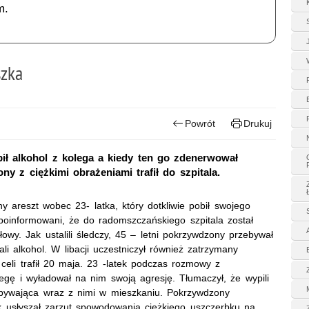
m.
szka
Powrót
Drukuj
 pił alkohol z kolega a kiedy ten go zdenerwował
y z ciężkimi obrażeniami trafił do szpitala.
 areszt wobec 23- latka, który dotkliwie pobił swojego
 poinformowani, że do radomszczańskiego szpitala został
owy. Jak ustalili śledczy, 45 – letni pokrzywdzony przebywał
i alkohol. W libacji uczestniczył również zatrzymany
 celi trafił 20 maja. 23 -latek podczas rozmowy z
legę i wyładował na nim swoją agresję. Tłumaczył, że wypili
bywająca wraz z nimi w mieszkaniu. Pokrzywdzony
k usłyszał zarzut spowodowania ciężkiego uszczerbku na