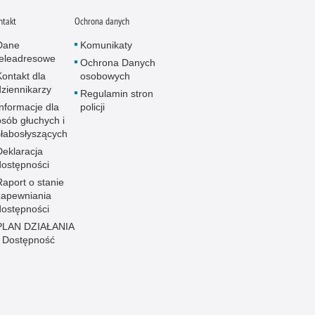
ntakt
Ochrona danych
Dane
Komunikaty
teleadresowe
Ochrona Danych
Kontakt dla
osobowych
dziennikarzy
Regulamin stron
Informacje dla
policji
osób głuchych i
słabosłyszących
Deklaracja
dostępności
Raport o stanie
zapewniania
dostępności
PLAN DZIAŁANIA
- Dostępność