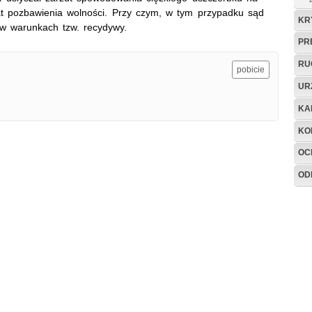
at pozbawienia wolności. Przy czym, w tym przypadku sąd
KR
 w warunkach tzw. recydywy.
PR
RU
pobicie
UR
KA
KO
OC
OD