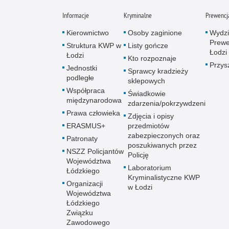
Informacje
Kryminalne
Prewencj
Kierownictwo
Osoby zaginione
Wydzi
Prewe
Struktura KWP w
Listy gończe
Łodzi
Łodzi
Kto rozpoznaje
Przys
Jednostki
Sprawcy kradzieży
podległe
sklepowych
Współpraca
Świadkowie
międzynarodowa
zdarzenia/pokrzywdzeni
Prawa człowieka
Zdjęcia i opisy
ERASMUS+
przedmiotów
zabezpieczonych oraz
Patronaty
poszukiwanych przez
NSZZ Policjantów
Policję
Województwa
Laboratorium
Łódzkiego
Kryminalistyczne KWP
Organizacji
w Łodzi
Województwa
Łódzkiego
Związku
Zawodowego