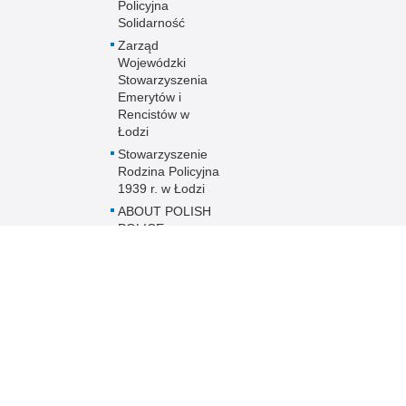
Policyjna
Solidarność
Zarząd
Wojewódzki
Stowarzyszenia
Emerytów i
Rencistów w
Łodzi
Stowarzyszenie
Rodzina Policyjna
1939 r. w Łodzi
ABOUT POLISH
POLICE
Etyka Zawodowa
Policjanta
Zakres działania
Międzyzakładowa
Kasa
Zapomogowo-
Pożyczkowa
Zakładowy
Fundusz