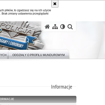
ych plików, to zgadzasz się na ich użycie
. Brak zmiany ustawienia przeglądarki
otwórz wysz
NYCH
ODDZIAŁY O PROFILU MUNDUROWYM
Informacje
FORMACJE