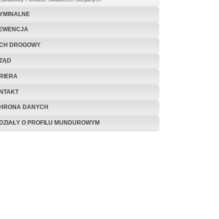
YMINALNE
EWENCJA
CH DROGOWY
ZĄD
RIERA
NTAKT
HRONA DANYCH
DZIAŁY O PROFILU MUNDUROWYM