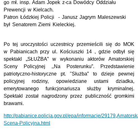
go mł. insp. Adam Jopek z-ca Dowódcy Oddziału
Prewencji w Kielcach.
Patron Łódzkiej Policji - Janusz Jagrym Maleszewski
był Senatorem Ziemi Kieleckiej.
Po tej uroczystości uczestnicy przemieścili się do MOK
w Pabianicach przy ul. Kościuszki 14 , gdzie odbył się
spektakl „SŁUŻBA” w wykonaniu aktorów Amatorskiej
Sceny Policyjnej ,,Na Posterunku”. Przedstawienie
patriotyczno-historyczne pt. "Służba” to dzieje pewnej
policyjnej rodziny, opowiedziane ustami dziadka,
emerytowanego funkcjonariusza służby kryminalnej.
Spektakl został nagrodzony przez publiczność gromkimi
brawami.
http://pabianice.policja.gov.pl/epa/informacje/29179,Amatorsk
Scena-Policyjna.html