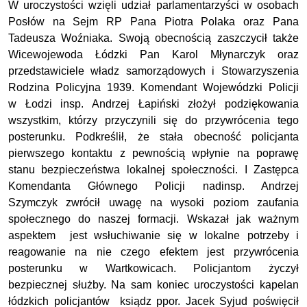
W uroczystości wzięli udział parlamentarzyści w osobach
Posłów na Sejm RP Pana Piotra Polaka oraz Pana
Tadeusza Woźniaka. Swoją obecnością zaszczycił także
Wicewojewoda Łódzki Pan Karol Młynarczyk oraz
przedstawiciele władz samorządowych i Stowarzyszenia
Rodzina Policyjna 1939.
Komendant Wojewódzki Policji
w Łodzi insp. Andrzej Łapiński złożył podziękowania
wszystkim, którzy przyczynili się do przywrócenia tego
posterunku. Podkreślił, że stała obecność policjanta
pierwszego kontaktu z pewnością wpłynie na poprawę
stanu bezpieczeństwa lokalnej społeczności.
I Zastępca
Komendanta Głównego Policji nadinsp. Andrzej
Szymczyk zwrócił uwagę na wysoki poziom zaufania
społecznego do naszej formacji. Wskazał jak ważnym
aspektem jest wsłuchiwanie się w lokalne potrzeby i
reagowanie na nie czego efektem jest przywrócenia
posterunku w Wartkowicach. Policjantom życzył
bezpiecznej służby.
Na sam koniec uroczystości kapelan
łódzkich policjantów ksiądz ppor. Jacek Syjud poświęcił