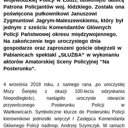
Wojewódzkiej Policji w Łodzi, odsłonięto tablicę
Patrona Policjantów woj. łódzkiego. Została ona
poświęcona pułkownikowi Januszowi
Zygmuntowi Jagrym-Maleszewskiemu, który był
jednym z sześciu Komendantów Głównych
Policji Państwowej okresu międzywojennego.
Na zakończenie tego uroczystego dnia
gospodarze oraz zaproszeni goście obejrzeli w
Pabianicach spektakl „SŁUŻBA” w wykonaniu
aktorów Amatorskiej Sceny Policyjnej "Na
Posterunku”.
4 września 2018 roku, z samego rana ,po uroczystej
Mszy Świętej z okazji 100-lecia odzyskania
Niepodległości, nastąpiło uroczyste otwarcie
przywróconego Posterunku Policji w
Wartkowicach.
Symboliczne klucze do Posterunku Policji
kierownikowi jednostki wręczył I Zastępca Komendanta
Głównego Policji nadinsp. Andrzej Szymczyk.
W ramach