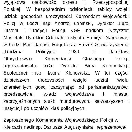
wyjątkową osobowość okresu II Rzeczypospolitej
Polskiej.
W bezpośrednim odsłonięciu tablicy wzięli
udział: gospodarz uroczystości Komendant Wojewódzki
Policji w Łodzi insp. Andrzej Łapiński, Dyrektor Biura
Historii i Tradycji Policji KGP nadkom. Krzysztof
Musielak, Dyrektor Oddziału Instytutu Pamięci Narodowej
w Łodzi Pan Dariusz Rogut oraz Prezes Stowarzyszenia
„Rodzina Policyjna 1939 r.” Jarosław
Olbrychowski.
Komendanta Głównego Policji
reprezentowała także Dyrektor Biura Komunikacji
Społecznej insp. Iwona Klonowska. W tej części
dzisiejszych uroczystości wzięło udział wielu
znamienitych gości zaczynając od parlamentarzystów,
przedstawicieli władz województwa i miasta,
zaprzyjaźnionych służb mundurowych, stowarzyszeń i
instytucji po uczniów klas policyjnych.
Zaproszonego Komendanta Wojewódzkiego Policji w
Kielcach nadinsp. Dariusza Augustyniaka reprezentował