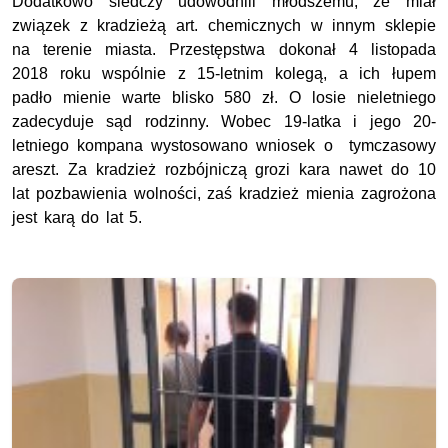
Dodatkowo śledczy udowodnili młodszemu, że miał
związek z kradzieżą art. chemicznych w innym sklepie
na terenie miasta. Przestępstwa dokonał 4 listopada
2018 roku wspólnie z 15-letnim kolegą, a ich łupem
padło mienie warte blisko 580 zł. O losie nieletniego
zadecyduje sąd rodzinny. Wobec 19-latka i jego 20-
letniego kompana wystosowano wniosek o tymczasowy
areszt. Za kradzież rozbójniczą grozi kara nawet do 10
lat pozbawienia wolności, zaś kradzież mienia zagrożona
jest karą do lat 5.