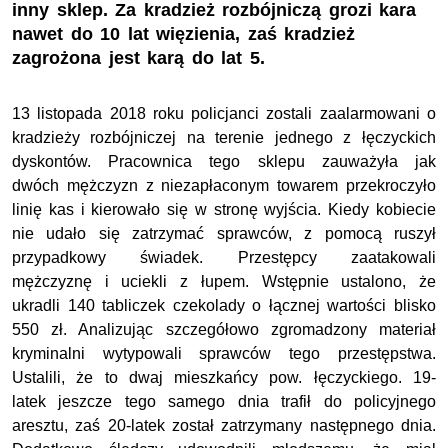
inny sklep. Za kradzież rozbójniczą grozi kara
nawet do 10 lat więzienia, zaś kradzież
zagrożona jest karą do lat 5.
13 listopada 2018 roku policjanci zostali zaalarmowani o
kradzieży rozbójniczej na terenie jednego z łęczyckich
dyskontów. Pracownica tego sklepu zauważyła jak
dwóch mężczyzn z niezapłaconym towarem przekroczyło
linię kas i kierowało się w stronę wyjścia. Kiedy kobiecie
nie udało się zatrzymać sprawców, z pomocą ruszył
przypadkowy świadek. Przestępcy zaatakowali
mężczyznę i uciekli z łupem. Wstępnie ustalono, że
ukradli 140 tabliczek czekolady o łącznej wartości blisko
550 zł. Analizując szczegółowo zgromadzony materiał
kryminalni wytypowali sprawców tego przestępstwa.
Ustalili, że to dwaj mieszkańcy pow. łęczyckiego. 19-
latek jeszcze tego samego dnia trafił do policyjnego
aresztu, zaś 20-latek został zatrzymany następnego dnia.