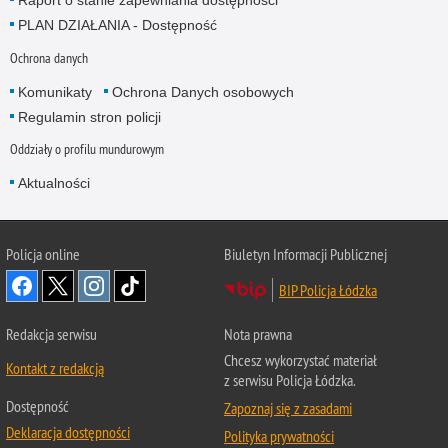
Raport o stanie zapewniania dostępności
PLAN DZIAŁANIA - Dostępność
Ochrona danych
Komunikaty
Ochrona Danych osobowych
Regulamin stron policji
Oddziały o profilu mundurowym
Aktualności
Policja online
Biuletyn Informacji Publicznej
BIP Policja Łódzka
Redakcja serwisu
Nota prawna
Chcesz wykorzystać materiał
Kontakt z redakcją
z serwisu Policja Łódzka.
Dostępność
Zapoznaj się z zasadami
Deklaracja dostępności
Polityka prywatności