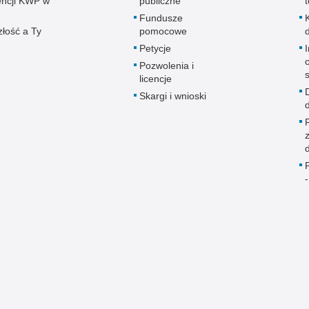
ncji KWP w
publiczne
Fundusze
złość a Ty
pomocowe
Petycje
Pozwolenia i
licencje
Skargi i wnioski