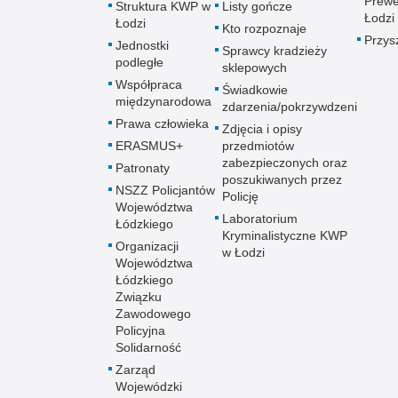
Prewe
Struktura KWP w
Listy gończe
Łodzi
Łodzi
Kto rozpoznaje
Przys
Jednostki
Sprawcy kradzieży
podległe
sklepowych
Współpraca
Świadkowie
międzynarodowa
zdarzenia/pokrzywdzeni
Prawa człowieka
Zdjęcia i opisy
ERASMUS+
przedmiotów
zabezpieczonych oraz
Patronaty
poszukiwanych przez
NSZZ Policjantów
Policję
Województwa
Laboratorium
Łódzkiego
Kryminalistyczne KWP
Organizacji
w Łodzi
Województwa
Łódzkiego
Związku
Zawodowego
Policyjna
Solidarność
Zarząd
Wojewódzki