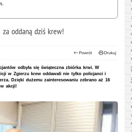
m.
 za oddaną dziś krew!
Powrót
Drukuj
licjantów odbyła się świąteczna zbiórka krwi. W
i w Zgierzu krew oddawali nie tylko policjanci i
erza. Dzięki dużemu zainteresowaniu zebrano aż 16
w akcji!