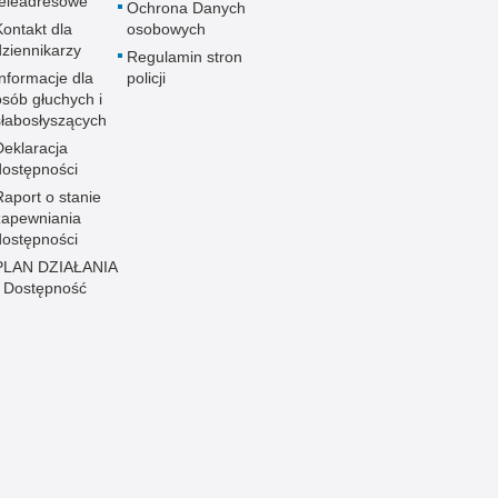
teleadresowe
Ochrona Danych
Kontakt dla
osobowych
dziennikarzy
Regulamin stron
Informacje dla
policji
osób głuchych i
słabosłyszących
Deklaracja
dostępności
Raport o stanie
zapewniania
dostępności
PLAN DZIAŁANIA
- Dostępność