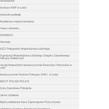
Kierownictwo
Struktura KWP w Łodzi
Jednostki podległe
Współpraca międzynarodowa
Prawa człowieka
ERASMUS+
Patronaty
NSZZ Policjantów Województwa Łódzkiego
Organizacji Województwa Łódzkiego Związku Zawodowego
Policyjna Solidarność
Zarząd Wojewódzki Stowarzyszenia Emerytów i Rencistów w
Łodzi
Stowarzyszenie Rodzina Policyjna 1939 r. w Łodzi
ABOUT POLISH POLICE
Etyka Zawodowa Policjanta
Zakres działania
Międzyzakładowa Kasa Zapomogowo-Pożyczkowa
Zakładowy Fundusz Świadczeń Socjalnych