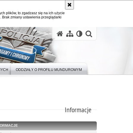
ych plików, to zgadzasz się na ich użycie
. Brak zmiany ustawienia przeglądarki
otwórz wysz
NYCH
ODDZIAŁY O PROFILU MUNDUROWYM
Informacje
FORMACJE