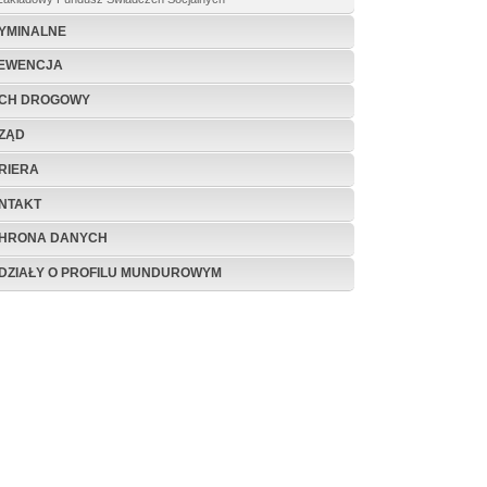
YMINALNE
EWENCJA
CH DROGOWY
ZĄD
RIERA
NTAKT
HRONA DANYCH
DZIAŁY O PROFILU MUNDUROWYM