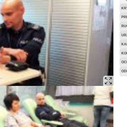
KR
PR
RU
UR
KA
KO
OC
OD