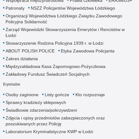
Współpraca międzynarodowa
Prawa człowieka
ERASMUS+
Patronaty
NSZZ Policjantów Województwa Łódzkiego
Organizacji Województwa Łódzkiego Związku Zawodowego
Policyjna Solidarność
Zarząd Wojewódzki Stowarzyszenia Emerytów i Rencistów w
Łodzi
Stowarzyszenie Rodzina Policyjna 1939 r. w Łodzi
ABOUT POLISH POLICE
Etyka Zawodowa Policjanta
Zakres działania
Międzyzakładowa Kasa Zapomogowo-Pożyczkowa
Zakładowy Fundusz Świadczeń Socjalnych
Kryminalne
Osoby zaginione
Listy gończe
Kto rozpoznaje
Sprawcy kradzieży sklepowych
Świadkowie zdarzenia/pokrzywdzeni
Zdjęcia i opisy przedmiotów zabezpieczonych oraz
poszukiwanych przez Policję
Laboratorium Kryminalistyczne KWP w Łodzi