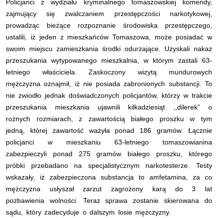
Policjanci z wydziału kryminalnego tomaszowskiej komendy,
zajmujący się zwalczaniem przestępczości narkotykowej,
prowadząc bieżące rozpoznanie środowiska przestępczego,
ustalili, iż jeden z mieszkańców Tomaszowa, może posiadać w
swoim miejscu zamieszkania środki odurzające. Uzyskali nakaz
przeszukania wytypowanego mieszkalnia, w którym zastali 63-
letniego właściciela. Zaskoczony wizytą mundurowych
mężczyzna oznajmił, iż nie posiada zabronionych substancji. To
nie zwiodło jednak doświadczonych policjantów, którzy w trakcie
przeszukania mieszkania ujawnili kilkadziesiąt ,,dilerek” o
rożnych rozmiarach, z zawartością białego proszku w tym
jedną, której zawartość ważyła ponad 186 gramów. Łącznie
policjanci w mieszkaniu 63-letniego tomaszowianina
zabezpieczyli ponad 275 gramów białego proszku, którego
próbki przebadano na specjalistycznym narkotesterze. Testy
wskazały, iż zabezpieczona substancja to amfetamina, za co
mężczyzna usłyszał zarzut zagrożony karą do 3 lat
pozbawienia wolności. Teraz sprawa zostanie skierowana do
sądu, który zadecyduje o dalszym losie mężczyzny.