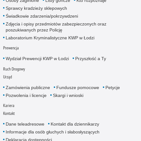
Osoby zaginione
Listy gończe
Kto rozpoznaje
Sprawcy kradzieży sklepowych
Świadkowie zdarzenia/pokrzywdzeni
Zdjęcia i opisy przedmiotów zabezpieczonych oraz
poszukiwanych przez Policję
Laboratorium Kryminalistyczne KWP w Łodzi
Prewencja
Wydział Prewencji KWP w Łodzi
Przyszłość a Ty
Ruch Drogowy
Urząd
Zamówienia publiczne
Fundusze pomocowe
Petycje
Pozwolenia i licencje
Skargi i wnioski
Kariera
Kontakt
Dane teleadresowe
Kontakt dla dziennikarzy
Informacje dla osób głuchych i słabosłyszących
Deklaracja dostępności