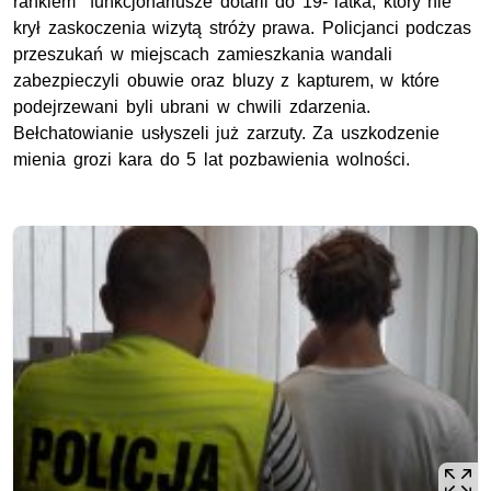
rankiem funkcjonariusze dotarli do 19- latka, który nie
krył zaskoczenia wizytą stróży prawa. Policjanci podczas
przeszukań w miejscach zamieszkania wandali
zabezpieczyli obuwie oraz bluzy z kapturem, w które
podejrzewani byli ubrani w chwili zdarzenia.
Bełchatowianie usłyszeli już zarzuty. Za uszkodzenie
mienia grozi kara do 5 lat pozbawienia wolności.