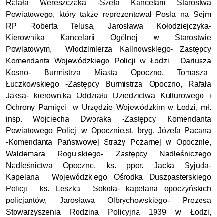
Rafała Wereszczaka -Szefa Kancelarii Starostwa
Powiatowego, który także reprezentował Posła na Sejm
RP Roberta Telusa, Jarosława Kołodziejczyka-
Kierownika Kancelarii Ogólnej w Starostwie
Powiatowym, Włodzimierza Kalinowskiego- Zastępcy
Komendanta Wojewódzkiego Policji w Łodzi, Dariusza
Kosno- Burmistrza Miasta Opoczno, Tomasza
Łuczkowskiego -Zastępcy Burmistrza Opoczno, Rafała
Jaksa- kierownika Oddziału Dziedzictwa Kulturowego i
Ochrony Pamięci w Urzędzie Wojewódzkim w Łodzi, mł.
insp. Wojciecha Dworaka -Zastępcy Komendanta
Powiatowego Policji w Opocznie,st. bryg. Józefa Pacana
-Komendanta Państwowej Straży Pożarnej w Opocznie,
Waldemara Rogulskiego- Zastępcy Nadleśniczego
Nadleśnictwa Opoczno, ks. ppor. Jacka Syjuda-
Kapelana Wojewódzkiego Ośrodka Duszpasterskiego
Policji ks. Leszka Sokoła- kapelana opoczyńskich
policjantów, Jarosława Olbrychowskiego- Prezesa
Stowarzyszenia Rodzina Policyjna 1939 w Łodzi,