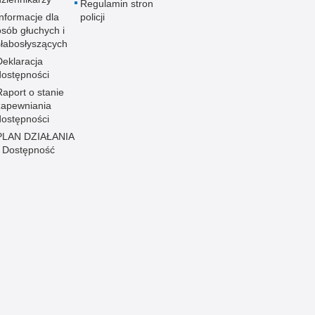
Regulamin stron
Informacje dla
policji
osób głuchych i
słabosłyszących
Deklaracja
dostępności
Raport o stanie
zapewniania
dostępności
PLAN DZIAŁANIA
- Dostępność