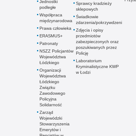
Jednostki
Sprawcy kradzieży
podległe
sklepowych
Współpraca
Świadkowie
międzynarodowa
zdarzenia/pokrzywdzeni
Prawa człowieka
Zdjęcia i opisy
ERASMUS+
przedmiotów
zabezpieczonych oraz
Patronaty
poszukiwanych przez
NSZZ Policjantów
Policję
Województwa
Laboratorium
Łódzkiego
Kryminalistyczne KWP
Organizacji
w Łodzi
Województwa
Łódzkiego
Związku
Zawodowego
Policyjna
Solidarność
Zarząd
Wojewódzki
Stowarzyszenia
Emerytów i
Rencistów w