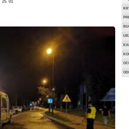
5 25 01
KR
PR
RU
UR
KA
KO
OC
OD