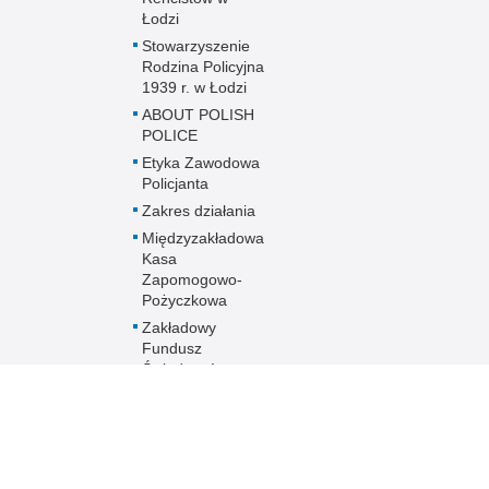
Łodzi
Stowarzyszenie
Rodzina Policyjna
1939 r. w Łodzi
ABOUT POLISH
POLICE
Etyka Zawodowa
Policjanta
Zakres działania
Międzyzakładowa
Kasa
Zapomogowo-
Pożyczkowa
Zakładowy
Fundusz
Świadczeń
Socjalnych
Oddziały o profilu
mundurowym
Aktualności