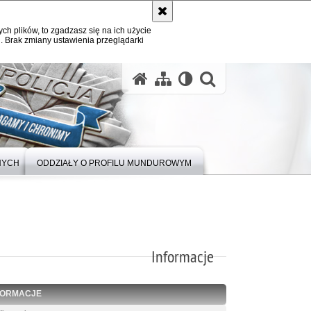
ych plików, to zgadzasz się na ich użycie
. Brak zmiany ustawienia przeglądarki
otwórz wysz
NYCH
ODDZIAŁY O PROFILU MUNDUROWYM
Informacje
FORMACJE