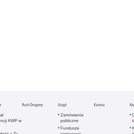
a
Ruch Drogowy
Urząd
Kariera
Ko
ał
Zamówienia
ncji KWP w
publiczne
Fundusze
złość a Ty
pomocowe