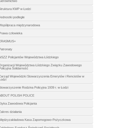
Kierownictwo
Struktura KWP w Łodzi
Jednostki podległe
Współpraca międzynarodowa
Prawa człowieka
ERASMUS+
Patronaty
NSZZ Policjantów Województwa Łódzkiego
Organizacji Województwa Łódzkiego Związku Zawodowego
Policyjna Solidarność
Zarząd Wojewódzki Stowarzyszenia Emerytów i Rencistów w
Łodzi
Stowarzyszenie Rodzina Policyjna 1939 r. w Łodzi
ABOUT POLISH POLICE
Etyka Zawodowa Policjanta
Zakres działania
Międzyzakładowa Kasa Zapomogowo-Pożyczkowa
Zakładowy Fundusz Świadczeń Socjalnych