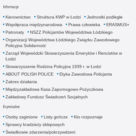
Informacje
Kierownictwo
Struktura KWP w Łodzi
Jednostki podległe
Współpraca międzynarodowa
Prawa człowieka
ERASMUS+
Patronaty
NSZZ Policjantów Województwa Łódzkiego
Organizacji Województwa Łódzkiego Związku Zawodowego
Policyjna Solidarność
Zarząd Wojewódzki Stowarzyszenia Emerytów i Rencistów w
Łodzi
Stowarzyszenie Rodzina Policyjna 1939 r. w Łodzi
ABOUT POLISH POLICE
Etyka Zawodowa Policjanta
Zakres działania
Międzyzakładowa Kasa Zapomogowo-Pożyczkowa
Zakładowy Fundusz Świadczeń Socjalnych
Kryminalne
Osoby zaginione
Listy gończe
Kto rozpoznaje
Sprawcy kradzieży sklepowych
Świadkowie zdarzenia/pokrzywdzeni