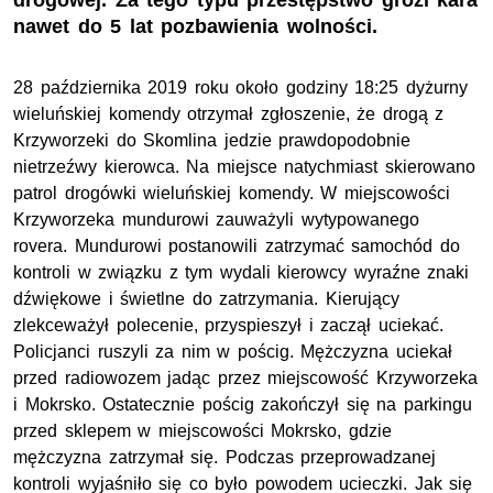
drogowej. Za tego typu przestępstwo grozi kara
nawet do 5 lat pozbawienia wolności.
28 października 2019 roku około godziny 18:25 dyżurny
wieluńskiej komendy otrzymał zgłoszenie, że drogą z
Krzyworzeki do Skomlina jedzie prawdopodobnie
nietrzeźwy kierowca. Na miejsce natychmiast skierowano
patrol drogówki wieluńskiej komendy. W miejscowości
Krzyworzeka mundurowi zauważyli wytypowanego
rovera. Mundurowi postanowili zatrzymać samochód do
kontroli w związku z tym wydali kierowcy wyraźne znaki
dźwiękowe i świetlne do zatrzymania. Kierujący
zlekceważył polecenie, przyspieszył i zaczął uciekać.
Policjanci ruszyli za nim w pościg. Mężczyzna uciekał
przed radiowozem jadąc przez miejscowość Krzyworzeka
i Mokrsko. Ostatecznie pościg zakończył się na parkingu
przed sklepem w miejscowości Mokrsko, gdzie
mężczyzna zatrzymał się. Podczas przeprowadzanej
kontroli wyjaśniło się co było powodem ucieczki. Jak się