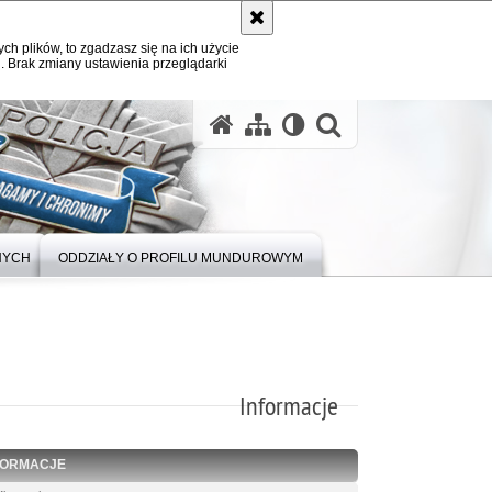
ych plików, to zgadzasz się na ich użycie
. Brak zmiany ustawienia przeglądarki
otwórz wysz
NYCH
ODDZIAŁY O PROFILU MUNDUROWYM
Informacje
FORMACJE