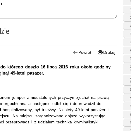
m.
dzie
Powrót
Drukuj
, do którego doszło 16 lipca 2016 roku około godziny
nął 49-letni pasażer.
oenem jumper z nieustalonych przyczyn zjechał na prawą
energochłonną a następnie odbił się i doprowadził do
 hospitalizowany, był trzeźwy. Niestety 49-letni pasażer i
iejscu. Na miejscu zorganizowano objazd wykorzystując
ci przeprowadzili z udziałem technika kryminalistyki