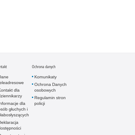
ntakt
Ochrona danych
Dane
Komunikaty
teleadresowe
Ochrona Danych
Kontakt dla
osobowych
dziennikarzy
Regulamin stron
Informacje dla
policji
osób głuchych i
słabosłyszących
Deklaracja
dostępności