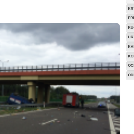
KR
PR
RU
UR
KA
KO
OC
OD