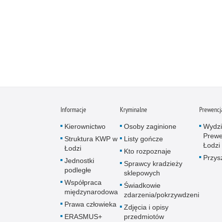
Informacje
Kryminalne
Prewencj
Kierownictwo
Osoby zaginione
Wydzi
Prewe
Struktura KWP w
Listy gończe
Łodzi
Łodzi
Kto rozpoznaje
Przys
Jednostki
Sprawcy kradzieży
podległe
sklepowych
Współpraca
Świadkowie
międzynarodowa
zdarzenia/pokrzywdzeni
Prawa człowieka
Zdjęcia i opisy
ERASMUS+
przedmiotów