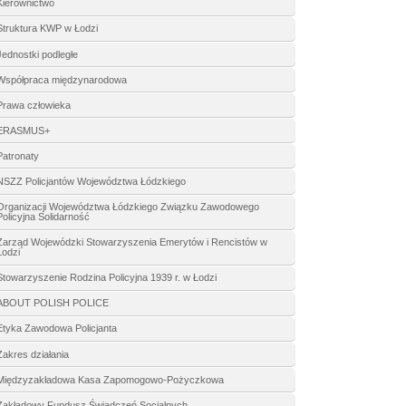
Kierownictwo
Struktura KWP w Łodzi
Jednostki podległe
Współpraca międzynarodowa
Prawa człowieka
ERASMUS+
Patronaty
NSZZ Policjantów Województwa Łódzkiego
Organizacji Województwa Łódzkiego Związku Zawodowego
Policyjna Solidarność
Zarząd Wojewódzki Stowarzyszenia Emerytów i Rencistów w
Łodzi
Stowarzyszenie Rodzina Policyjna 1939 r. w Łodzi
ABOUT POLISH POLICE
Etyka Zawodowa Policjanta
Zakres działania
Międzyzakładowa Kasa Zapomogowo-Pożyczkowa
Zakładowy Fundusz Świadczeń Socjalnych