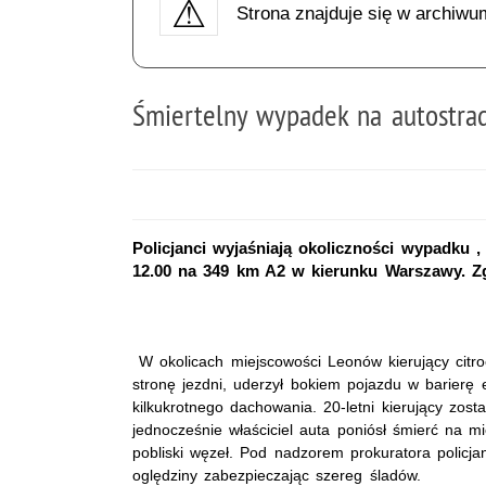
Strona znajduje się w archiwu
Śmiertelny wypadek na autostra
Policjanci wyjaśniają okoliczności wypadku 
12.00 na 349 km A2 w kierunku Warszawy. Zgi
W okolicach miejscowości Leonów kierujący citr
stronę jezdni, uderzył bokiem pojazdu w barierę 
kilkukrotnego dachowania. 20-letni kierujący został
jednocześnie właściciel auta poniósł śmierć na m
pobliski węzeł. Pod nadzorem prokuratora policjan
oględziny zabezpieczając szereg śladów.