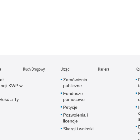
a
Ruch Drogowy
Urząd
Kariera
Ko
ał
Zamówienia
ncji KWP w
publiczne
Fundusze
złość a Ty
pomocowe
Petycje
Pozwolenia i
licencje
Skargi i wnioski