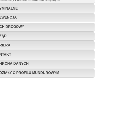
YMINALNE
EWENCJA
CH DROGOWY
ZĄD
RIERA
NTAKT
HRONA DANYCH
DZIAŁY O PROFILU MUNDUROWYM