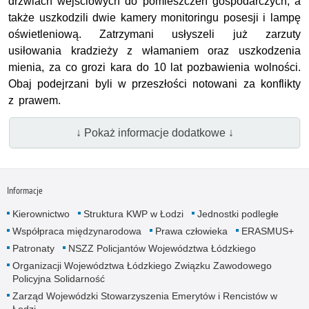
drzwiach wejściowych do pomieszczeń gospodarczych, a
także uszkodzili dwie kamery monitoringu posesji i lampę
oświetleniową. Zatrzymani usłyszeli już zarzuty
usiłowania kradzieży z włamaniem oraz uszkodzenia
mienia, za co grozi kara do 10 lat pozbawienia wolności.
Obaj podejrzani byli w przeszłości notowani za konflikty
z prawem.
↓ Pokaż informacje dodatkowe ↓
Informacje
Kierownictwo
Struktura KWP w Łodzi
Jednostki podległe
Współpraca międzynarodowa
Prawa człowieka
ERASMUS+
Patronaty
NSZZ Policjantów Województwa Łódzkiego
Organizacji Województwa Łódzkiego Związku Zawodowego
Policyjna Solidarność
Zarząd Wojewódzki Stowarzyszenia Emerytów i Rencistów w
Łodzi