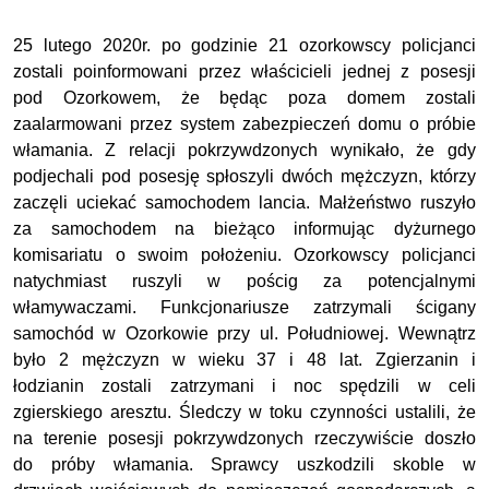
25 lutego 2020r. po godzinie 21 ozorkowscy policjanci
zostali poinformowani przez właścicieli jednej z posesji
pod Ozorkowem, że będąc poza domem zostali
zaalarmowani przez system zabezpieczeń domu o próbie
włamania. Z relacji pokrzywdzonych wynikało, że gdy
podjechali pod posesję spłoszyli dwóch mężczyzn, którzy
zaczęli uciekać samochodem lancia. Małżeństwo ruszyło
za samochodem na bieżąco informując dyżurnego
komisariatu o swoim położeniu. Ozorkowscy policjanci
natychmiast ruszyli w pościg za potencjalnymi
włamywaczami. Funkcjonariusze zatrzymali ścigany
samochód w Ozorkowie przy ul. Południowej. Wewnątrz
było 2 mężczyzn w wieku 37 i 48 lat. Zgierzanin i
łodzianin zostali zatrzymani i noc spędzili w celi
zgierskiego aresztu. Śledczy w toku czynności ustalili, że
na terenie posesji pokrzywdzonych rzeczywiście doszło
do próby włamania. Sprawcy uszkodzili skoble w