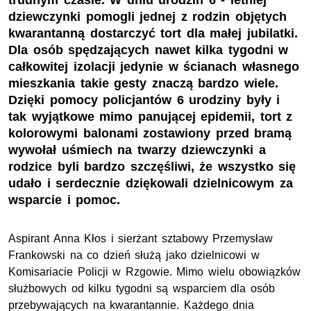
trudnym czasie. W dniu urodzin 6 - letniej
dziewczynki pomogli jednej z rodzin objętych
kwarantanną dostarczyć tort dla małej jubilatki.
Dla osób spędzających nawet kilka tygodni w
całkowitej izolacji jedynie w ścianach własnego
mieszkania takie gesty znaczą bardzo wiele.
Dzięki pomocy policjantów 6 urodziny były i
tak wyjątkowe mimo panującej epidemii, tort z
kolorowymi balonami zostawiony przed bramą
wywołał uśmiech na twarzy dziewczynki a
rodzice byli bardzo szczęśliwi, że wszystko się
udało i serdecznie dziękowali dzielnicowym za
wsparcie i pomoc.
Aspirant Anna Kłos i sierżant sztabowy Przemysław
Frankowski na co dzień służą jako dzielnicowi w
Komisariacie Policji w Rzgowie. Mimo wielu obowiązków
służbowych od kilku tygodni są wsparciem dla osób
przebywających na kwarantannie. Każdego dnia