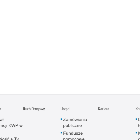
a
Ruch Drogowy
Urząd
Kariera
Ko
ał
Zamówienia
ncji KWP w
publiczne
Fundusze
złość a Ty
pomocowe