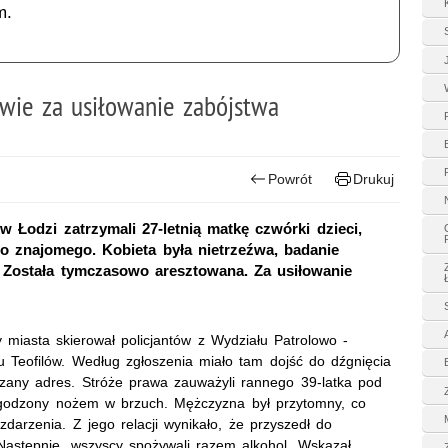
m.
ie za usiłowanie zabójstwa
Powrót
Drukuj
w Łodzi zatrzymali 27-letnią matkę czwórki dzieci,
go znajomego. Kobieta była nietrzeźwa, badanie
. Została tymczasowo aresztowana. Za usiłowanie
 miasta skierował policjantów z Wydziału Patrolowo -
u Teofilów. Według zgłoszenia miało tam dojść do dźgnięcia
azany adres. Stróże prawa zauważyli rannego 39-latka pod
ugodzony nożem w brzuch. Mężczyzna był przytomny, co
zdarzenia. Z jego relacji wynikało, że przyszedł do
Następnie, wszyscy spożywali razem alkohol. Wskazał