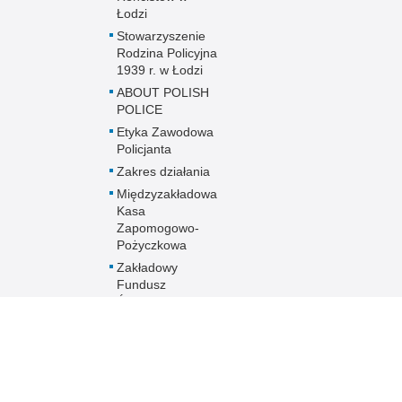
Łodzi
Stowarzyszenie
Rodzina Policyjna
1939 r. w Łodzi
ABOUT POLISH
POLICE
Etyka Zawodowa
Policjanta
Zakres działania
Międzyzakładowa
Kasa
Zapomogowo-
Pożyczkowa
Zakładowy
Fundusz
Świadczeń
Socjalnych
Oddziały o profilu
mundurowym
Aktualności