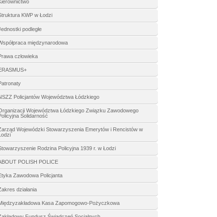
Kierownictwo
Struktura KWP w Łodzi
Jednostki podległe
Współpraca międzynarodowa
Prawa człowieka
ERASMUS+
Patronaty
NSZZ Policjantów Województwa Łódzkiego
Organizacji Województwa Łódzkiego Związku Zawodowego
Policyjna Solidarność
Zarząd Wojewódzki Stowarzyszenia Emerytów i Rencistów w
Łodzi
Stowarzyszenie Rodzina Policyjna 1939 r. w Łodzi
ABOUT POLISH POLICE
Etyka Zawodowa Policjanta
Zakres działania
Międzyzakładowa Kasa Zapomogowo-Pożyczkowa
Zakładowy Fundusz Świadczeń Socjalnych