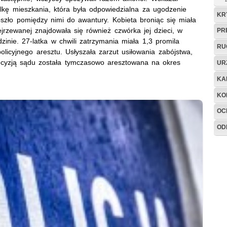
ielkę mieszkania, która była odpowiedzialna za ugodzenie
KR
oszło pomiędzy nimi do awantury. Kobieta broniąc się miała
rzewanej znajdowała się również czwórka jej dzieci, w
PR
zinie. 27-latka w chwili zatrzymania miała 1,3 promila
RU
olicyjnego aresztu. Usłyszała zarzut usiłowania zabójstwa,
ecyzją sądu została tymczasowo aresztowana na okres
UR
KA
KO
OC
OD