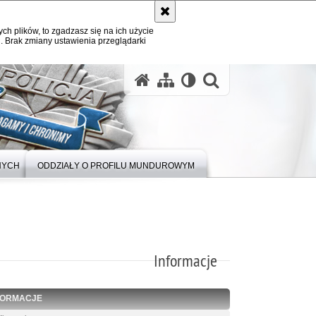
ych plików, to zgadzasz się na ich użycie
. Brak zmiany ustawienia przeglądarki
otwórz wysz
NYCH
ODDZIAŁY O PROFILU MUNDUROWYM
Informacje
FORMACJE