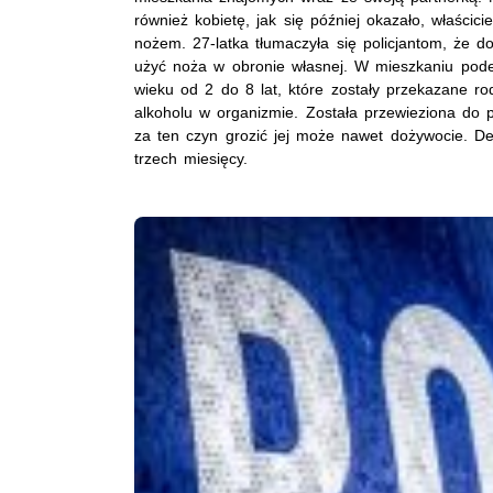
również kobietę, jak się później okazało, właścic
nożem. 27-latka tłumaczyła się policjantom, że d
użyć noża w obronie własnej. W mieszkaniu podej
wieku od 2 do 8 lat, które zostały przekazane rod
alkoholu w organizmie. Została przewieziona do p
za ten czyn grozić jej może nawet dożywocie. D
trzech miesięcy.