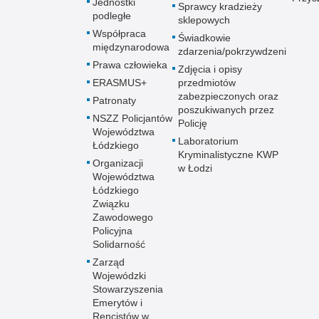
Jednostki
Sprawcy kradzieży
podległe
sklepowych
Współpraca
Świadkowie
międzynarodowa
zdarzenia/pokrzywdzeni
Prawa człowieka
Zdjęcia i opisy
ERASMUS+
przedmiotów
zabezpieczonych oraz
Patronaty
poszukiwanych przez
NSZZ Policjantów
Policję
Województwa
Laboratorium
Łódzkiego
Kryminalistyczne KWP
Organizacji
w Łodzi
Województwa
Łódzkiego
Związku
Zawodowego
Policyjna
Solidarność
Zarząd
Wojewódzki
Stowarzyszenia
Emerytów i
Rencistów w