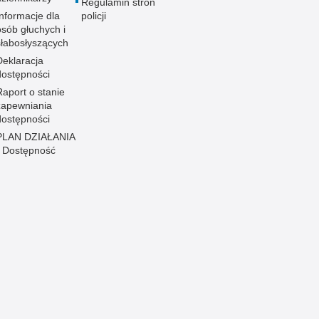
Regulamin stron
Informacje dla
policji
osób głuchych i
słabosłyszących
Deklaracja
dostępności
Raport o stanie
zapewniania
dostępności
PLAN DZIAŁANIA
- Dostępność