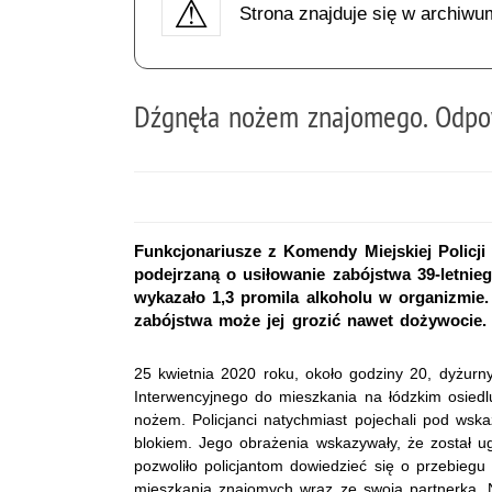
Strona znajduje się w archiwu
Dźgnęła nożem znajomego. Odpow
Funkcjonariusze z Komendy Miejskiej Policji 
podejrzaną o usiłowanie zabójstwa 39-letnie
wykazało 1,3 promila alkoholu w organizmie
zabójstwa może jej grozić nawet dożywocie.
25 kwietnia 2020 roku, około godziny 20, dyżurny
Interwencyjnego do mieszkania na łódzkim osiedl
nożem. Policjanci natychmiast pojechali pod wsk
blokiem. Jego obrażenia wskazywały, że został 
pozwoliło policjantom dowiedzieć się o przebiegu 
mieszkania znajomych wraz ze swoją partnerką. 