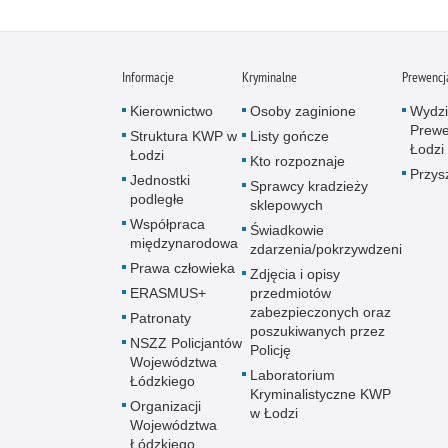
Informacje
Kryminalne
Prewencj
Kierownictwo
Osoby zaginione
Wydzi
Prewe
Struktura KWP w
Listy gończe
Łodzi
Łodzi
Kto rozpoznaje
Przys
Jednostki
Sprawcy kradzieży
podległe
sklepowych
Współpraca
Świadkowie
międzynarodowa
zdarzenia/pokrzywdzeni
Prawa człowieka
Zdjęcia i opisy
ERASMUS+
przedmiotów
zabezpieczonych oraz
Patronaty
poszukiwanych przez
NSZZ Policjantów
Policję
Województwa
Laboratorium
Łódzkiego
Kryminalistyczne KWP
Organizacji
w Łodzi
Województwa
Łódzkiego