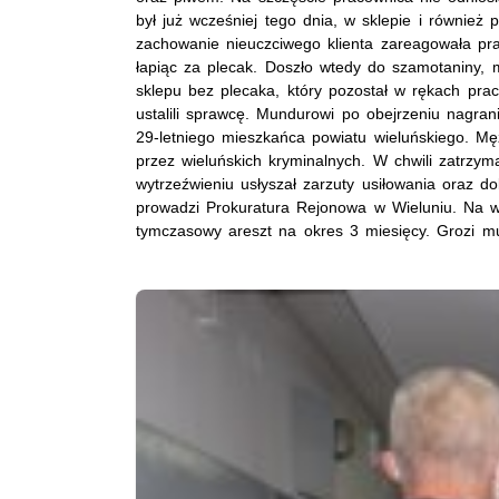
był już wcześniej tego dnia, w sklepie i również 
zachowanie nieuczciwego klienta zareagowała pr
łapiąc za plecak. Doszło wtedy do szamotaniny, 
sklepu bez plecaka, który pozostał w rękach pra
ustalili sprawcę. Mundurowi po obejrzeniu nagra
29-letniego mieszkańca powiatu wieluńskiego. M
przez wieluńskich kryminalnych. W chwili zatrzym
wytrzeźwieniu usłyszał zarzuty usiłowania oraz do
prowadzi Prokuratura Rejonowa w Wieluniu. Na 
tymczasowy areszt na okres 3 miesięcy. Grozi mu