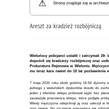
Strona znajduje się w archiwu
Areszt za kradzież rozbójniczą
Wieluńscy policjanci ustalili i zatrzymali 29
dopuścił się kradzieży rozbójniczej oraz usi
Prokuratura Rejonowa w Wieluniu. Mężczyzn
mu teraz kara nawet do 10 lat pozbawienia w
7 maja 2020 roku około godziny 16:50 dyżurny wi
jednego z wieluńskich dyskontów doszło do zuchwa
jeden z klientów sklepu próbował wyjść bez płac
zauważyła pracownica sklepu, która podjęła prób
Wtedy mężczyzna odepchnął ją oraz uderzył w kla
oraz piwem. Na szczęście pracownica nie odniosła