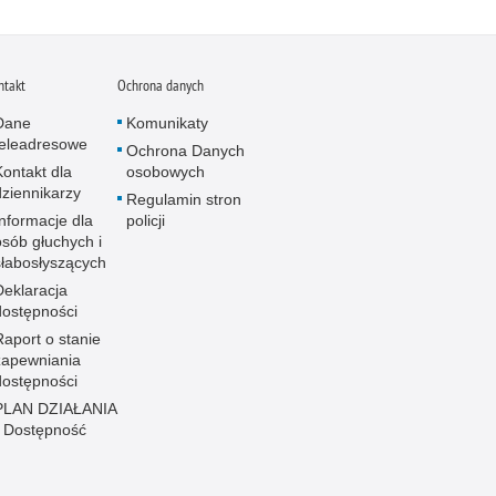
ntakt
Ochrona danych
Dane
Komunikaty
teleadresowe
Ochrona Danych
Kontakt dla
osobowych
dziennikarzy
Regulamin stron
Informacje dla
policji
osób głuchych i
słabosłyszących
Deklaracja
dostępności
Raport o stanie
zapewniania
dostępności
PLAN DZIAŁANIA
- Dostępność