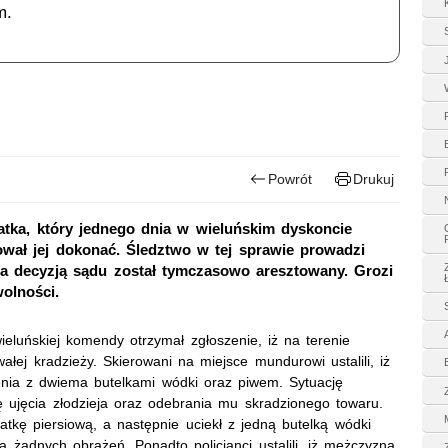
m.
Powrót
Drukuj
- latka, który jednego dnia w wieluńskim dyskoncie
łował jej dokonać. Śledztwo w tej sprawie prowadzi
a decyzją sądu został tymczasowo aresztowany. Grozi
olności.
eluńskiej komendy otrzymał zgłoszenie, iż na terenie
łej kradzieży. Skierowani na miejsce mundurowi ustalili, iż
enia z dwiema butelkami wódki oraz piwem. Sytuację
ę ujęcia złodzieja oraz odebrania mu skradzionego towaru.
tkę piersiową, a następnie uciekł z jedną butelką wódki
 żadnych obrażeń. Ponadto policjanci ustalili, iż mężczyzna