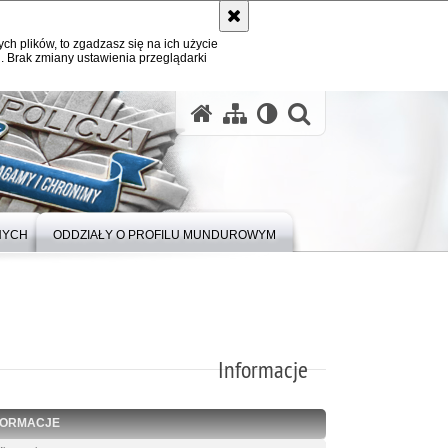
ych plików, to zgadzasz się na ich użycie
. Brak zmiany ustawienia przeglądarki
otwórz wysz
NYCH
ODDZIAŁY O PROFILU MUNDUROWYM
Informacje
FORMACJE