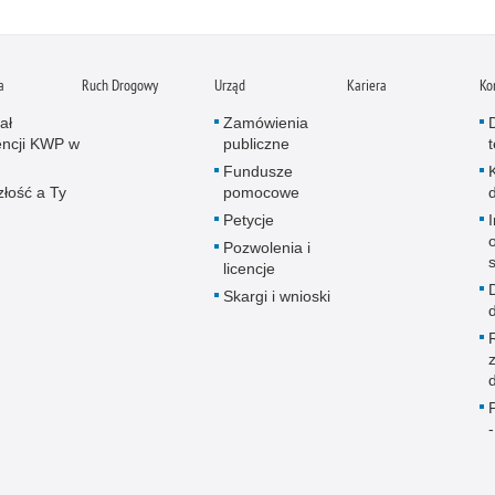
a
Ruch Drogowy
Urząd
Kariera
Ko
ał
Zamówienia
ncji KWP w
publiczne
Fundusze
złość a Ty
pomocowe
Petycje
Pozwolenia i
licencje
Skargi i wnioski