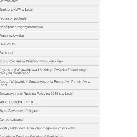
Kierownictwo
Struktura KWP w Łodzi
Jednostki podległe
Współpraca międzynarodowa
Prawa człowieka
ERASMUS+
Patronaty
NSZZ Policjantów Województwa Łódzkiego
Organizacji Województwa Łódzkiego Związku Zawodowego
Policyjna Solidarność
Zarząd Wojewódzki Stowarzyszenia Emerytów i Rencistów w
Łodzi
Stowarzyszenie Rodzina Policyjna 1939 r. w Łodzi
ABOUT POLISH POLICE
Etyka Zawodowa Policjanta
Zakres działania
Międzyzakładowa Kasa Zapomogowo-Pożyczkowa
Zakładowy Fundusz Świadczeń Socjalnych