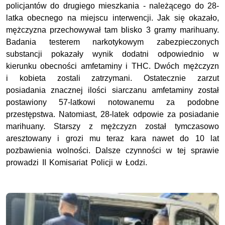
policjantów do drugiego mieszkania - należącego do 28-
latka obecnego na miejscu interwencji. Jak się okazało,
mężczyzna przechowywał tam blisko 3 gramy marihuany.
Badania testerem narkotykowym zabezpieczonych
substancji pokazały wynik dodatni odpowiednio w
kierunku obecności amfetaminy i THC. Dwóch mężczyzn
i kobieta zostali zatrzymani. Ostatecznie zarzut
posiadania znacznej ilości siarczanu amfetaminy został
postawiony 57-latkowi notowanemu za podobne
przestępstwa. Natomiast, 28-latek odpowie za posiadanie
marihuany. Starszy z mężczyzn został tymczasowo
aresztowany i grozi mu teraz kara nawet do 10 lat
pozbawienia wolności. Dalsze czynności w tej sprawie
prowadzi II Komisariat Policji w Łodzi.