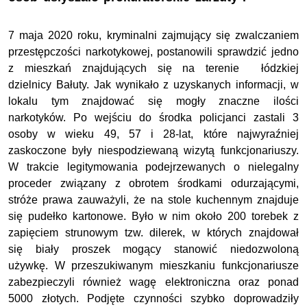
7 maja 2020 roku, kryminalni zajmujący się zwalczaniem
przestępczości narkotykowej, postanowili sprawdzić jedno
z mieszkań znajdujących się na terenie łódzkiej
dzielnicy Bałuty. Jak wynikało z uzyskanych informacji, w
lokalu tym znajdować się mogły znaczne ilości
narkotyków. Po wejściu do środka policjanci zastali 3
osoby w wieku 49, 57 i 28-lat, które najwyraźniej
zaskoczone były niespodziewaną wizytą funkcjonariuszy.
W trakcie legitymowania podejrzewanych o nielegalny
proceder związany z obrotem środkami odurzającymi,
stróże prawa zauważyli, że na stole kuchennym znajduje
się pudełko kartonowe. Było w nim około 200 torebek z
zapięciem strunowym tzw. dilerek, w których znajdował
się biały proszek mogący stanowić niedozwoloną
używkę. W przeszukiwanym mieszkaniu funkcjonariusze
zabezpieczyli również wagę elektroniczna oraz ponad
5000 złotych. Podjęte czynności szybko doprowadziły